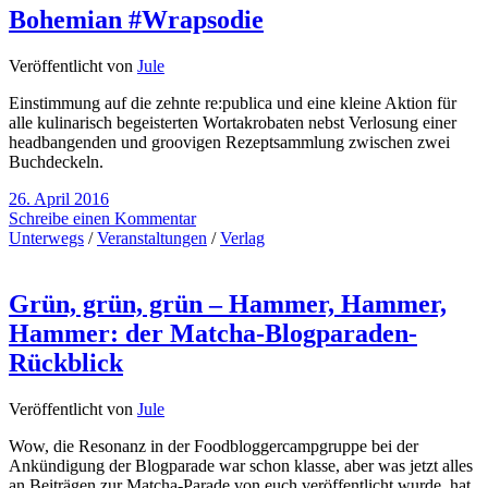
Bohemian #Wrapsodie
Veröffentlicht von
Jule
Einstimmung auf die zehnte re:publica und eine kleine Aktion für
alle kulinarisch begeisterten Wortakrobaten nebst Verlosung einer
headbangenden und groovigen Rezeptsammlung zwischen zwei
Buchdeckeln.
26. April 2016
Schreibe einen Kommentar
Unterwegs
/
Veranstaltungen
/
Verlag
Grün, grün, grün – Hammer, Hammer,
Hammer: der Matcha-Blogparaden-
Rückblick
Veröffentlicht von
Jule
Wow, die Resonanz in der Foodbloggercampgruppe bei der
Ankündigung der Blogparade war schon klasse, aber was jetzt alles
an Beiträgen zur Matcha-Parade von euch veröffentlicht wurde, hat