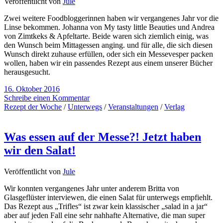
Veröffentlicht von
Jule
Zwei weitere Foodbloggerinnen haben wir vergangenes Jahr vor die
Linse bekommen. Johanna von My tasty little Beauties und Andrea
von Zimtkeks & Apfeltarte. Beide waren sich ziemlich einig, was
den Wunsch beim Mittagessen anging. und für alle, die sich diesen
Wunsch direkt zuhause erfüllen, oder sich ein Messevesper packen
wollen, haben wir ein passendes Rezept aus einem unserer Bücher
herausgesucht.
16. Oktober 2016
Schreibe einen Kommentar
Rezept der Woche
/
Unterwegs
/
Veranstaltungen
/
Verlag
Was essen auf der Messe?! Jetzt haben
wir den Salat!
Veröffentlicht von
Jule
Wir konnten vergangenes Jahr unter anderem Britta von
Glasgeflüster interviewen, die einen Salat für unterwegs empfiehlt.
Das Rezept aus „Trifles“ ist zwar kein klassischer „salad in a jar“
aber auf jeden Fall eine sehr nahhafte Alternative, die man super