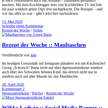
je nach Teilnehmern auch mit Abstand – zumindest gemütlich
machen. Mit dem Kochblogger Jens von Kochhelden.TV hat Jule
ein paar wirklich grüne Dips live nachgekocht. Die Rezepte – und
wie das alles so war – gibt’s jetzt hier nachzulesen.
13. Mai 2020
Schreibe einen Kommentar
Rezept der Woche
/
Verlag
Rezept der Woche :: Maultaschen
Veröffentlicht von
Jule
Im heutigen Genusstalk auf Instagram plaudern wir mit Küchenchef
Georg „Schorsch“ Barta nicht nur über #genusstrotztkrise sondern
auch über des Schwaben liebstes Kind, das derzeit nicht nur in
sondern auch auf aller Munde ist: das Maultäschle.
28. April 2020
Kommentare 2
#genusstrotztkrise
/
Bücher
/
Rezept der Woche
Wibke Ladwig :: Social Media Ranger ::