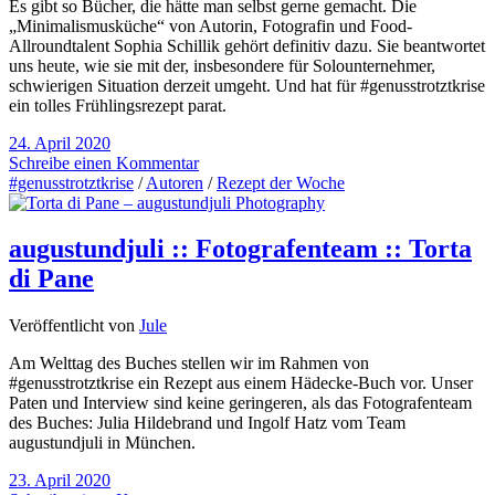
Es gibt so Bücher, die hätte man selbst gerne gemacht. Die
„Minimalismusküche“ von Autorin, Fotografin und Food-
Allroundtalent Sophia Schillik gehört definitiv dazu. Sie beantwortet
uns heute, wie sie mit der, insbesondere für Solounternehmer,
schwierigen Situation derzeit umgeht. Und hat für #genusstrotztkrise
ein tolles Frühlingsrezept parat.
24. April 2020
Schreibe einen Kommentar
#genusstrotztkrise
/
Autoren
/
Rezept der Woche
augustundjuli :: Fotografenteam :: Torta
di Pane
Veröffentlicht von
Jule
Am Welttag des Buches stellen wir im Rahmen von
#genusstrotztkrise ein Rezept aus einem Hädecke-Buch vor. Unser
Paten und Interview sind keine geringeren, als das Fotografenteam
des Buches: Julia Hildebrand und Ingolf Hatz vom Team
augustundjuli in München.
23. April 2020