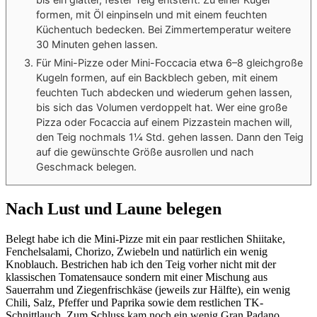
formen, mit Öl einpinseln und mit einem feuchten
Küchentuch bedecken. Bei Zimmertemperatur weitere
30 Minuten gehen lassen.
Für Mini-Pizze oder Mini-Foccacia etwa 6–8 gleichgroße
Kugeln formen, auf ein Backblech geben, mit einem
feuchten Tuch abdecken und wiederum gehen lassen,
bis sich das Volumen verdoppelt hat. Wer eine große
Pizza oder Focaccia auf einem Pizzastein machen will,
den Teig nochmals 1¼ Std. gehen lassen. Dann den Teig
auf die gewünschte Größe ausrollen und nach
Geschmack belegen.
Nach Lust und Laune belegen
Belegt habe ich die Mini-Pizze mit ein paar restlichen Shiitake,
Fenchelsalami, Chorizo, Zwiebeln und natürlich ein wenig
Knoblauch. Bestrichen hab ich den Teig vorher nicht mit der
klassischen Tomatensauce sondern mit einer Mischung aus
Sauerrahm und Ziegenfrischkäse (jeweils zur Hälfte), ein wenig
Chili, Salz, Pfeffer und Paprika sowie dem restlichen TK-
Schnittlauch. Zum Schluss kam noch ein wenig Gran Padano