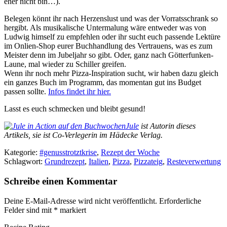
eher nicht bin…).
Belegen könnt ihr nach Herzenslust und was der Vorratsschrank so
hergibt. Als musikalische Untermalung wäre entweder was von
Ludwig himself zu empfehlen oder ihr sucht euch passende Lektüre
im Onlien-Shop eurer Buchhandlung des Vertrauens, was es zum
Meister denn im Jubeljahr so gibt. Oder, ganz nach Götterfunken-
Laune, mal wieder zu Schiller greifen.
Wenn ihr noch mehr Pizza-Inspiration sucht, wir haben dazu gleich
ein ganzes Buch im Programm, das momentan gut ins Budget
passen sollte.
Infos findet ihr hier.
Lasst es euch schmecken und bleibt gesund!
Jule
ist Autorin dieses
Artikels, sie ist Co-Verlegerin im Hädecke Verlag.
Kategorie:
#genusstrotztkrise
,
Rezept der Woche
Schlagwort:
Grundrezept
,
Italien
,
Pizza
,
Pizzateig
,
Resteverwertung
Schreibe einen Kommentar
Deine E-Mail-Adresse wird nicht veröffentlicht.
Erforderliche
Felder sind mit
*
markiert