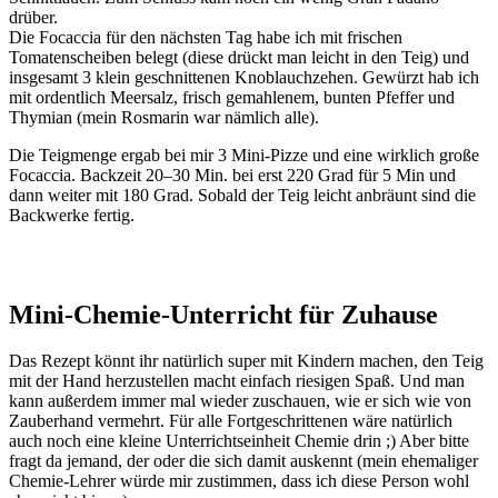
drüber.
Die Focaccia für den nächsten Tag habe ich mit frischen
Tomatenscheiben belegt (diese drückt man leicht in den Teig) und
insgesamt 3 klein geschnittenen Knoblauchzehen. Gewürzt hab ich
mit ordentlich Meersalz, frisch gemahlenem, bunten Pfeffer und
Thymian (mein Rosmarin war nämlich alle).
Die Teigmenge ergab bei mir 3 Mini-Pizze und eine wirklich große
Focaccia. Backzeit 20–30 Min. bei erst 220 Grad für 5 Min und
dann weiter mit 180 Grad. Sobald der Teig leicht anbräunt sind die
Backwerke fertig.
Mini-Chemie-Unterricht für Zuhause
Das Rezept könnt ihr natürlich super mit Kindern machen, den Teig
mit der Hand herzustellen macht einfach riesigen Spaß. Und man
kann außerdem immer mal wieder zuschauen, wie er sich wie von
Zauberhand vermehrt. Für alle Fortgeschrittenen wäre natürlich
auch noch eine kleine Unterrichtseinheit Chemie drin ;) Aber bitte
fragt da jemand, der oder die sich damit auskennt (mein ehemaliger
Chemie-Lehrer würde mir zustimmen, dass ich diese Person wohl