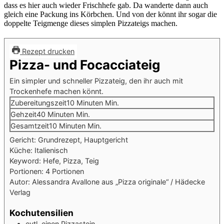
dass es hier auch wieder Frischhefe gab. Da wanderte dann auch
gleich eine Packung ins Körbchen. Und von der könnt ihr sogar die
doppelte Teigmenge dieses simplen Pizzateigs machen.
Rezept drucken
Pizza- und Focacciateig
Ein simpler und schneller Pizzateig, den ihr auch mit
Trockenhefe machen könnt.
Zubereitungszeit
10
Minuten
Min.
Gehzeit
40
Minuten
Min.
Gesamtzeit
10
Minuten
Min.
Gericht:
Grundrezept, Hauptgericht
Küche:
Italienisch
Keyword:
Hefe, Pizza, Teig
Portionen:
4
Portionen
Autor:
Alessandra Avallone aus „Pizza originale“ / Hädecke
Verlag
Kochutensilien
evtl. einen Pizzastein