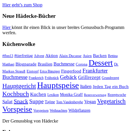
Hier geht’s zum Shop
Neue Hädecke-Bücher
Hier
könnt ihr einen Blick in unser breites Genussbuch-Programm
werfen.
Küchenwolke
#tierfreitag
Aktion
Backen
Alain Ducasse
Asien
#fbm13
Advent
Bettina
Dessert
Buchmesse
Blogparade
Brasilien
Corona
Dr.
Matthaei
Frankfurter
Fingerfood
Markus Strauß
Eintopf
Erica Bänziger
Buchmesse
Gebäck
Grillrezept
Frankreich
Frühstück
Grundrezept
Hauptspeise
Hauptgericht
Italien
Jeden Tag ein Buch
Kochbuch
Kuchen
Monika Graff
Lexikon
Rezeptwoche
Resteverwertung
Vegetarisch
Snack
Suppe
Salat
Vegan
Tajine
Tom Vandenberghe
Vorspeise
Wildpflanzen
Vorspeisen
Weihnachten
Der Genussblog von Hädecke