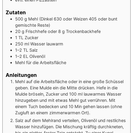
Zutaten
500
g
Mehl
(Dinkel 630 oder Weizen 405 oder bunt
gemischte Reste)
20
g
Frischhefe
oder 8 g Trockenbackhefe
1
TL
Zucker
250
ml
Wasser
lauwarm
1–2
TL
Salz
1–2
EL
Olivenöl
Mehl für die Arbeitsfläche
Anleitungen
Mehl auf die Arbeitsfläche oder in eine große Schüssel
geben. Eine Mulde ein die Mitte drücken. Hefe in die
Mulde bröseln, Zucker und 100 ml lauwarmes Wasser
hinzugeben und mit etwas Mehl gut verrühren. Mit
einem Tuch bedecken und 10 Min gehen lassen (ohne
Zugluft an einem zimmerwarmen Ort).
Salz auf dem Mehlrand verteilen, Olivenöl und restliches
Wasser hinzufügen. Die Mischung kräftig durchkneten,
bis ein glatter, fester Teig entsteht. Zu einer Kugel