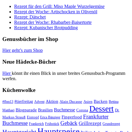
Rezept für den Grill: Miso Maple Wurzelgemüse
Rezept der Woche: Artischocken in Olivenöl
Rezept: Dätschet
Rezept der Woche: Rhabarber-Baisertorte
Rezept: Kubanischer Brotpudding
Genussbücher im Shop
Hier geht’s zum Shop
Neue Hädecke-Bücher
Hier
könnt ihr einen Blick in unser breites Genussbuch-Programm
werfen.
Küchenwolke
#tierfreitag
Aktion
Backen
Alain Ducasse
Asien
#fbm13
Advent
Bettina
Dessert
Buchmesse
Blogparade
Brasilien
Corona
Dr.
Matthaei
Frankfurter
Fingerfood
Markus Strauß
Eintopf
Erica Bänziger
Buchmesse
Gebäck
Grillrezept
Frankreich
Frühstück
Grundrezept
Hauptspeise
Hauptgericht