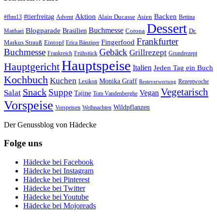
#tierfreitag
Aktion
Backen
Alain Ducasse
Asien
#fbm13
Advent
Bettina
Dessert
Buchmesse
Blogparade
Brasilien
Corona
Dr.
Matthaei
Frankfurter
Fingerfood
Markus Strauß
Eintopf
Erica Bänziger
Buchmesse
Gebäck
Grillrezept
Frankreich
Frühstück
Grundrezept
Hauptspeise
Hauptgericht
Italien
Jeden Tag ein Buch
Kochbuch
Kuchen
Monika Graff
Lexikon
Rezeptwoche
Resteverwertung
Vegetarisch
Snack
Suppe
Salat
Vegan
Tajine
Tom Vandenberghe
Vorspeise
Wildpflanzen
Vorspeisen
Weihnachten
Der Genussblog von Hädecke
Folge uns
Hädecke bei Facebook
Hädecke bei Instagram
Hädecke bei Pinterest
Hädecke bei Twitter
Hädecke bei Youtube
Hädecke bei Mojoreads