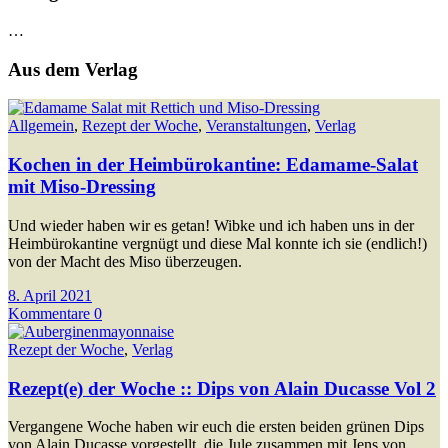
…
Aus dem Verlag
Allgemein
,
Rezept der Woche
,
Veranstaltungen
,
Verlag
Kochen in der Heimbürokantine: Edamame-Salat
mit Miso-Dressing
Und wieder haben wir es getan! Wibke und ich haben uns in der
Heimbürokantine vergnügt und diese Mal konnte ich sie (endlich!)
von der Macht des Miso überzeugen.
8. April 2021
Kommentare 0
Rezept der Woche
,
Verlag
Rezept(e) der Woche :: Dips von Alain Ducasse Vol 2
Vergangene Woche haben wir euch die ersten beiden grünen Dips
von Alain Ducasse vorgestellt, die Jule zusammen mit Jens von