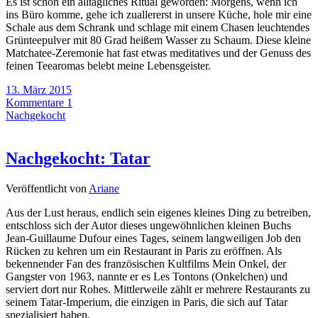
Es ist schon ein alltägliches Ritual geworden: Morgens, wenn ich
ins Büro komme, gehe ich zuallererst in unsere Küche, hole mir eine
Schale aus dem Schrank und schlage mit einem Chasen leuchtendes
Grünteepulver mit 80 Grad heißem Wasser zu Schaum. Diese kleine
Matchatee-Zeremonie hat fast etwas meditatives und der Genuss des
feinen Teearomas belebt meine Lebensgeister.
13. März 2015
Kommentare 1
Nachgekocht
Nachgekocht: Tatar
Veröffentlicht von
Ariane
Aus der Lust heraus, endlich sein eigenes kleines Ding zu betreiben,
entschloss sich der Autor dieses ungewöhnlichen kleinen Buchs
Jean-Guillaume Dufour eines Tages, seinem langweiligen Job den
Rücken zu kehren um ein Restaurant in Paris zu eröffnen. Als
bekennender Fan des französischen Kultfilms Mein Onkel, der
Gangster von 1963, nannte er es Les Tontons (Onkelchen) und
serviert dort nur Rohes. Mittlerweile zählt er mehrere Restaurants zu
seinem Tatar-Imperium, die einzigen in Paris, die sich auf Tatar
spezialisiert haben.