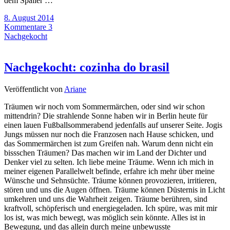
dem Spalier …
8. August 2014
Kommentare 3
Nachgekocht
Nachgekocht: cozinha do brasil
Veröffentlicht von
Ariane
Träumen wir noch vom Sommermärchen, oder sind wir schon
mittendrin? Die strahlende Sonne haben wir in Berlin heute für
einen lauen Fußballsommerabend jedenfalls auf unserer Seite. Jogis
Jungs müssen nur noch die Franzosen nach Hause schicken, und
das Sommermärchen ist zum Greifen nah. Warum denn nicht ein
bissschen Träumen? Das machen wir im Land der Dichter und
Denker viel zu selten. Ich liebe meine Träume. Wenn ich mich in
meiner eigenen Parallelwelt befinde, erfahre ich mehr über meine
Wünsche und Sehnsüchte. Träume können provozieren, irritieren,
stören und uns die Augen öffnen. Träume können Düsternis in Licht
umkehren und uns die Wahrheit zeigen. Träume berühren, sind
kraftvoll, schöpferisch und energiegeladen. Ich spüre, was mit mir
los ist, was mich bewegt, was möglich sein könnte. Alles ist in
Bewegung, und das allein durch meine unbewusste