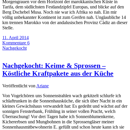
Morgengrauen vor dem Horizont der marokkanischen Küste in
Tarifa, dem südlichsten Festlandzipfel Europas, und blicke auf den
Berg Dschebel Musa. Noch nie war ich Afrika so nah. Ein mir
völlig unbekannter Kontinent ist zum Greifen nah. Unglaubliche 14
km trennen Marokko von der andalusischen Provinz Càdiz an dieser
Stelle.
11. April 2014
Kommentare 6
Nachgekocht
Nachgekocht: Keime & Sprossen –
Köstliche Kraftpakete aus der Küche
Veröffentlicht von
Ariane
Von Vogelchören uns Sonnenstrahlen wach gekitzelt schlurfe ich
schlaftrunken in die Sonnenhausküche, die sich über Nacht in ein
kleines Gewächshaus verwandelt hat: Es gedeiht und wächst auf der
sonnigen Fensterbank, Frühling in seiner vollen Pracht, welch
Überraschung! Vor drei Tagen habe ich Sonnenblumenkerne,
Kichererbsen und Mungbohnen in die Sprossengläser meiner
Sonnenhausmitbewohnerin E. gefüllt und schon heute kann ich sie