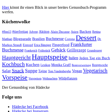
Hier
könnt ihr einen Blick in unser breites Genussbuch-Programm
werfen.
Küchenwolke
#tierfreitag
Aktion
Backen
Alain Ducasse
Asien
#fbm13
Advent
Bettina
Dessert
Buchmesse
Blogparade
Brasilien
Corona
Dr.
Matthaei
Frankfurter
Fingerfood
Markus Strauß
Eintopf
Erica Bänziger
Buchmesse
Gebäck
Grillrezept
Frankreich
Frühstück
Grundrezept
Hauptspeise
Hauptgericht
Italien
Jeden Tag ein Buch
Kochbuch
Kuchen
Monika Graff
Lexikon
Rezeptwoche
Resteverwertung
Vegetarisch
Snack
Suppe
Salat
Vegan
Tajine
Tom Vandenberghe
Vorspeise
Wildpflanzen
Vorspeisen
Weihnachten
Der Genussblog von Hädecke
Folge uns
Hädecke bei Facebook
Hädecke bei Instagram