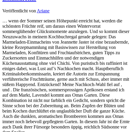
Veröffentlicht von
Ariane
… wenn der Sommer seinen Höhepunkt erreicht hat, werden die
schönsten Früchte reif, um daraus einen Wintervorrat
sommerglühender Glücksmomente anzulegen. Und so kommt dieser
Neuzuwachs in meinem Kochbuchregal gerade gelegen: Das
Marmeladen-Einmacheins von Jeannette Jaster ist eine bezaubernde,
kleine Rezeptsammlung mit Basiswissen zur Herstellung von
Marmeladen, Konfitüren und Fruchtaufstrichen, guten Tipps zu
Zuckersorten und Einmachhilfen und der notwendigen
Küchenausstattung ohne viel Chichi. Von puristisch bis raffiniert ist
einiges dabei, was Lust auf’s Nachkochen macht. Hauptberuflich
Kriminaloberkommissarin, kreiert die Autorin zur Entspannung
verführerische Fruchtträume, gerne auch mit Schuss, aber immer mit
süßem Happyend. Entzückend! Meine Nachkoch-Wahl fiel auf ,
und . Die französischen, sommersprossigen Aprikosen erstand ich
auf dem Markt, Lavendel kommt aus Omas Garten. Diese
Kombination ist nicht nur farblich ein Gedicht, sondern spricht die
Sinne schon bei der Zubereitung an. Beim Zupfen der Blüten und
beim Kochen durchlüftet ein unglaublicher Duft die ganze Küche.
Auch die dunklen, aromatischen Brombeeren kommen aus Omas
immer noch liebevoll gepflegtem Garten. In diesem Jahr ist die Ernte
auch Dank ihrer Fürsorge besonders üppig, reichlich Südsonne vor