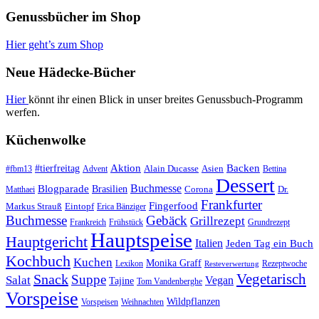
Genussbücher im Shop
Hier geht’s zum Shop
Neue Hädecke-Bücher
Hier
könnt ihr einen Blick in unser breites Genussbuch-Programm
werfen.
Küchenwolke
#tierfreitag
Aktion
Backen
Alain Ducasse
Asien
#fbm13
Advent
Bettina
Dessert
Buchmesse
Blogparade
Brasilien
Corona
Dr.
Matthaei
Frankfurter
Fingerfood
Markus Strauß
Eintopf
Erica Bänziger
Buchmesse
Gebäck
Grillrezept
Frankreich
Frühstück
Grundrezept
Hauptspeise
Hauptgericht
Italien
Jeden Tag ein Buch
Kochbuch
Kuchen
Monika Graff
Lexikon
Rezeptwoche
Resteverwertung
Vegetarisch
Snack
Suppe
Salat
Vegan
Tajine
Tom Vandenberghe
Vorspeise
Wildpflanzen
Vorspeisen
Weihnachten