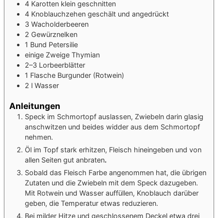
4
Karotten
klein geschnitten
4
Knoblauchzehen
geschält und angedrückt
3
Wacholderbeeren
2
Gewürznelken
1
Bund
Petersilie
einige
Zweige
Thymian
2–3
Lorbeerblätter
1
Flasche
Burgunder
(Rotwein)
2
l
Wasser
Anleitungen
Speck im Schmortopf auslassen, Zwiebeln darin glasig
anschwitzen und beides widder aus dem Schmortopf
nehmen.
Öl im Topf stark erhitzen, Fleisch hineingeben und von
allen Seiten gut anbraten
.
Sobald das Fleisch Farbe angenommen hat, die übrigen
Zutaten und die Zwiebeln mit dem Speck dazugeben.
Mit Rotwein und Wasser auffüllen, Knoblauch darüber
geben, die Temperatur etwas reduzieren.
Bei milder Hitze und geschlossenem Deckel etwa drei