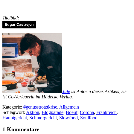
Titelbild:
Edgar Castrejon
Jule
ist Autorin dieses Artikels, sie
ist Co-Verlegerin im Hädecke Verlag.
Kategorie:
#genusstrotztkrise
,
Allgemein
Schlagwort:
Aktion
,
Blogparade
,
Boeuf
,
Corona
,
Frankreich
,
Hauptgericht
,
Schmorgericht
,
Slowfood
,
Soulfood
1 Kommentare