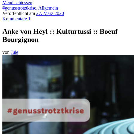
Menü schiessen
#genusstrotztkrise
,
Allgemein
Veröffentlicht am
27. März 2020
Kommentare 1
Anke von Heyl :: Kulturtussi :: Boeuf
Bourgignon
von
Jule