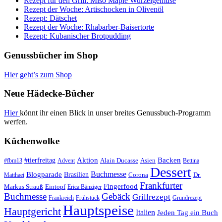
Rezept für den Grill: Miso Maple Wurzelgemüse
Rezept der Woche: Artischocken in Olivenöl
Rezept: Dätschet
Rezept der Woche: Rhabarber-Baisertorte
Rezept: Kubanischer Brotpudding
Genussbücher im Shop
Hier geht’s zum Shop
Neue Hädecke-Bücher
Hier
könnt ihr einen Blick in unser breites Genussbuch-Programm
werfen.
Küchenwolke
#tierfreitag
Aktion
Backen
Alain Ducasse
Asien
#fbm13
Advent
Bettina
Dessert
Buchmesse
Blogparade
Brasilien
Corona
Dr.
Matthaei
Frankfurter
Fingerfood
Markus Strauß
Eintopf
Erica Bänziger
Buchmesse
Gebäck
Grillrezept
Frankreich
Frühstück
Grundrezept
Hauptspeise
Hauptgericht
Italien
Jeden Tag ein Buch