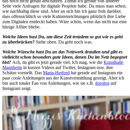
das noch nicht genau abschätzen. Zumal ich gerade von anderer
Seite viele Anfragen für digitale Projekte habe. Da muss man sehen,
wie nachhaltig diese sind. Aber an sich bin ich ganz froh darüber,
dass offensichtlich so viele Kultureinrichtungen plötzlich ihre Liebe
zum Digitalen entdeckt haben. Wäre schön, wenn das nicht nur eine
hitzige Affäre bliebe.
Welche Ideen hast Du, um diese Zeit trotzdem so gut wie es geht
zu überbrücken?
Siehe oben. Da geht noch was.
Welche Wünsche hast Du an das Netzwerk draußen und gibt es
vielleicht schon besonders gute Ideen, denen Du im Netz begegnet
bist?
Ach, da gibt es jetzt gerade viel. Ich mag, wie die
Kunsthalle
Mannheim
in kurzen Videos auf Twitter, Instagram usw. ihre
Schätze vorstellt. Das
Marta-Herford
hat gerade auf Instagram ein
paar coole Anleitungen aus der Kunstvermittlung gezeigt. Aber ich
bin auch totaler Fan von Anleitungen, wie sie z.B.
dorobot
auf
Instagram zeigt.