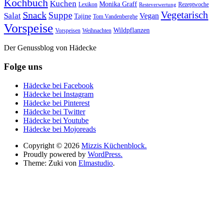
Kochbuch
Kuchen
Monika Graff
Lexikon
Rezeptwoche
Resteverwertung
Vegetarisch
Snack
Suppe
Salat
Vegan
Tajine
Tom Vandenberghe
Vorspeise
Wildpflanzen
Vorspeisen
Weihnachten
Der Genussblog von Hädecke
Folge uns
Hädecke bei Facebook
Hädecke bei Instagram
Hädecke bei Pinterest
Hädecke bei Twitter
Hädecke bei Youtube
Hädecke bei Mojoreads
Copyright © 2026
Mizzis Küchenblock.
Proudly powered by
WordPress.
Theme: Zuki von
Elmastudio
.