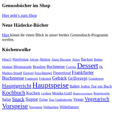
Genussbücher im Shop
Hier geht’s zum Shop
Neue Hädecke-Bücher
Hier
könnt ihr einen Blick in unser breites Genussbuch-Programm
werfen.
Küchenwolke
#tierfreitag
Aktion
Backen
Alain Ducasse
Asien
#fbm13
Advent
Bettina
Dessert
Buchmesse
Blogparade
Brasilien
Corona
Dr.
Matthaei
Frankfurter
Fingerfood
Markus Strauß
Eintopf
Erica Bänziger
Buchmesse
Gebäck
Grillrezept
Frankreich
Frühstück
Grundrezept
Hauptspeise
Hauptgericht
Italien
Jeden Tag ein Buch
Kochbuch
Kuchen
Monika Graff
Lexikon
Rezeptwoche
Resteverwertung
Vegetarisch
Snack
Suppe
Salat
Vegan
Tajine
Tom Vandenberghe
Vorspeise
Wildpflanzen
Vorspeisen
Weihnachten