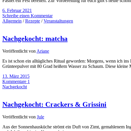
Fasnet ein Fest bereiten. Zur Vorbereitung für euch gibt’s heute s
6. Februar 2021
Schreibe einen Kommentar
Allgemein
/
Rezepte
/
Veranstaltungen
Nachgekocht: matcha
Veröffentlicht von
Ariane
Es ist schon ein alltägliches Ritual geworden: Morgens, wenn ich in
Grünteepulver mit 80 Grad heißem Wasser zu Schaum. Diese kleine Ma
13. März 2015
Kommentare 1
Nachgekocht
Nachgekocht: Crackers & Grissini
Veröffentlicht von
Jule
Aus der Sonnenhausküche strömt ein Duft von Zimt, gemahlenem Ingwer