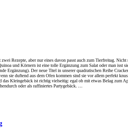
 zwei Rezepte, aber nur eines davon passt auch zum Tierfreitag. Nicht
Quinoa und Körnern ist eine tolle Ergänzung zum Salat oder man isst si
sende Ergänzung). Der neue Titel in unserer quadratischen Reihe Cracker
üß, wenn sie duftend aus dem Ofen kommen sind sie vor allem perfekt k
d das Kleingebäck ist richtig vielseitig: egal ob mit etwas Belag zum A
schendurch oder als raffiniertes Partygebäck. …
g