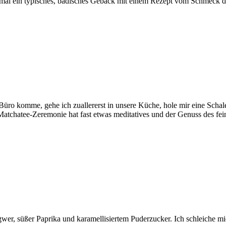
chonmal ein typisches, badisches Gebäck mit einem Rezept vom Schmeck
s Büro komme, gehe ich zuallererst in unsere Küche, hole mir eine Sch
tchatee-Zeremonie hat fast etwas meditatives und der Genuss des fei
, süßer Paprika und karamellisiertem Puderzucker. Ich schleiche mich b