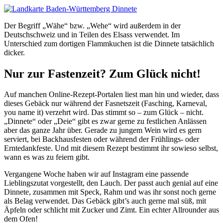
Der Begriff „Wähe“ bzw. „Wehe“ wird außerdem in der
Deutschschweiz und in Teilen des Elsass verwendet. Im
Unterschied zum dortigen Flammkuchen ist die Dinnete tatsächlich
dicker.
Nur zur Fastenzeit? Zum Glück nicht!
Auf manchen Online-Rezept-Portalen liest man hin und wieder, dass
dieses Gebäck nur während der Fasnetszeit (Fasching, Karneval,
you name it) verzehrt wird. Das stimmt so – zum Glück – nicht.
„Dinnete“ oder „Deie“ gibt es zwar gerne zu festlichen Anlässen
aber das ganze Jahr über. Gerade zu jungem Wein wird es gern
serviert, bei Backhausfesten oder während der Frühlings- oder
Erntedankfeste. Und mit diesem Rezept bestimmt ihr sowieso selbst,
wann es was zu feiern gibt.
Vergangene Woche haben wir auf Instagram eine passende
Lieblingszutat vorgestellt, den Lauch. Der passt auch genial auf eine
Dinnete, zusammen mit Speck, Rahm und was ihr sonst noch gerne
als Belag verwendet. Das Gebäck gibt’s auch gerne mal süß, mit
Äpfeln oder schlicht mit Zucker und Zimt. Ein echter Allrounder aus
dem Ofen!