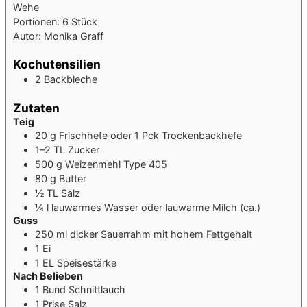
Wehe
Portionen:
6
Stück
Autor:
Monika Graff
Kochutensilien
2 Backbleche
Zutaten
Teig
20
g
Frischhefe
oder 1 Pck Trockenbackhefe
1–2
TL
Zucker
500
g
Weizenmehl
Type 405
80
g
Butter
½
TL
Salz
¼
l
lauwarmes Wasser oder lauwarme Milch (ca.)
Guss
250
ml
dicker Sauerrahm mit hohem Fettgehalt
1
Ei
1
EL
Speisestärke
Nach Belieben
1
Bund
Schnittlauch
1
Prise
Salz