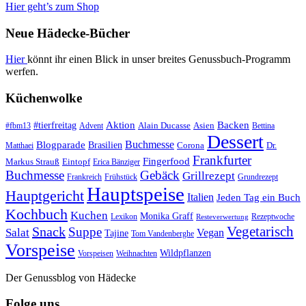
Hier geht’s zum Shop
Neue Hädecke-Bücher
Hier
könnt ihr einen Blick in unser breites Genussbuch-Programm
werfen.
Küchenwolke
#tierfreitag
Aktion
Backen
Alain Ducasse
Asien
#fbm13
Advent
Bettina
Dessert
Buchmesse
Blogparade
Brasilien
Corona
Dr.
Matthaei
Frankfurter
Fingerfood
Markus Strauß
Eintopf
Erica Bänziger
Buchmesse
Gebäck
Grillrezept
Frankreich
Frühstück
Grundrezept
Hauptspeise
Hauptgericht
Italien
Jeden Tag ein Buch
Kochbuch
Kuchen
Monika Graff
Lexikon
Rezeptwoche
Resteverwertung
Vegetarisch
Snack
Suppe
Salat
Vegan
Tajine
Tom Vandenberghe
Vorspeise
Wildpflanzen
Vorspeisen
Weihnachten
Der Genussblog von Hädecke
Folge uns