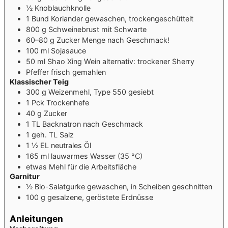
½
Knoblauchknolle
1
Bund
Koriander
gewaschen, trockengeschüttelt
800
g
Schweinebrust mit Schwarte
60–80
g
Zucker
Menge nach Geschmack!
100
ml
Sojasauce
50
ml
Shao Xing Wein
alternativ: trockener Sherry
Pfeffer
frisch gemahlen
Klassischer Teig
300
g
Weizenmehl, Type 550
gesiebt
1
Pck
Trockenhefe
40
g
Zucker
1
TL
Backnatron
nach Geschmack
1
geh. TL
Salz
1 ½
EL
neutrales Öl
165
ml
lauwarmes Wasser (35 °C)
etwas Mehl für die Arbeitsfläche
Garnitur
½
Bio-Salatgurke
gewaschen, in Scheiben geschnitten
100
g
gesalzene, geröstete Erdnüsse
Anleitungen