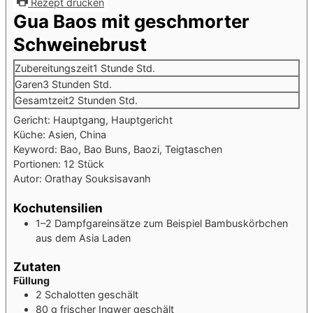
Rezept drucken
Gua Baos mit geschmorter
Schweinebrust
Zubereitungszeit
1
Stunde
Std.
Garen
3
Stunden
Std.
Gesamtzeit
2
Stunden
Std.
Gericht:
Hauptgang, Hauptgericht
Küche:
Asien, China
Keyword:
Bao, Bao Buns, Baozi, Teigtaschen
Portionen:
12
Stück
Autor:
Orathay Souksisavanh
Kochutensilien
1–2 Dampfgareinsätze
zum Beispiel Bambuskörbchen
aus dem Asia Laden
Zutaten
Füllung
2
Schalotten
geschält
80
g
frischer Ingwer
geschält