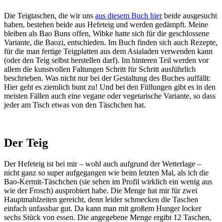
Die Teigtaschen, die wir uns
aus diesem Buch hier
beide ausgesucht
haben, bestehen beide aus Hefeteig und werden gedämpft. Meine
bleiben als Bao Buns offen, Wibke hatte sich für die geschlossene
Variante, die Baozi, entschieden. Im Buch finden sich auch Rezepte,
für die man fertige Teigplatten aus dem Asialaden verwenden kann
(oder den Teig selbst herstellen darf). Im hinteren Teil werden vor
allem die kunstvollen Faltungen Schritt für Schritt ausführlich
beschrieben. Was nicht nur bei der Gestaltung des Buches auffällt:
Hier geht es ziemlich bunt zu! Und bei den Füllungen gibt es in den
meisten Fällen auch eine vegane oder vegetarische Variante, so dass
jeder am Tisch etwas von den Täschchen hat.
Der Teig
Der Hefeteig ist bei mir – wohl auch aufgrund der Wetterlage –
nicht ganz so super aufgegangen wie beim letzten Mal, als ich die
Bao-Kermit-Täschchen (sie sehen im Profil wirklich ein wenig aus
wie der Frosch) ausprobiert habe. Die Menge hat mir für zwei
Hauptmahlzeiten gereicht, denn leider schmecken die Taschen
einfach unfassbar gut. Da kann man mit großem Hunger locker
sechs Stück von essen. Die angegebene Menge ergibt 12 Taschen,