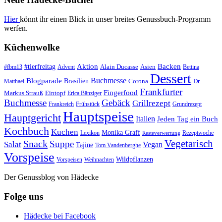
Hier
könnt ihr einen Blick in unser breites Genussbuch-Programm
werfen.
Küchenwolke
#tierfreitag
Aktion
Backen
Alain Ducasse
Asien
#fbm13
Advent
Bettina
Dessert
Buchmesse
Blogparade
Brasilien
Corona
Dr.
Matthaei
Frankfurter
Fingerfood
Markus Strauß
Eintopf
Erica Bänziger
Buchmesse
Gebäck
Grillrezept
Frankreich
Frühstück
Grundrezept
Hauptspeise
Hauptgericht
Italien
Jeden Tag ein Buch
Kochbuch
Kuchen
Monika Graff
Lexikon
Rezeptwoche
Resteverwertung
Vegetarisch
Snack
Suppe
Salat
Vegan
Tajine
Tom Vandenberghe
Vorspeise
Wildpflanzen
Vorspeisen
Weihnachten
Der Genussblog von Hädecke
Folge uns
Hädecke bei Facebook