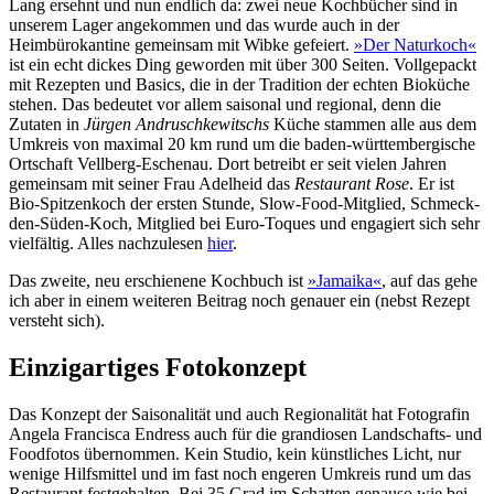
Lang ersehnt und nun endlich da: zwei neue Kochbücher sind in
unserem Lager angekommen und das wurde auch in der
Heimbürokantine gemeinsam mit Wibke gefeiert.
»Der Naturkoch«
ist ein echt dickes Ding geworden mit über 300 Seiten. Vollgepackt
mit Rezepten und Basics, die in der Tradition der echten Bioküche
stehen. Das bedeutet vor allem saisonal und regional, denn die
Zutaten in
Jürgen Andruschkewitschs
Küche stammen alle aus dem
Umkreis von maximal 20 km rund um die baden-württembergische
Ortschaft Vellberg-Eschenau. Dort betreibt er seit vielen Jahren
gemeinsam mit seiner Frau Adelheid das
Restaurant Rose
. Er ist
Bio-Spitzenkoch der ersten Stunde, Slow-Food-Mitglied, Schmeck-
den-Süden-Koch, Mitglied bei Euro-Toques und engagiert sich sehr
vielfältig. Alles nachzulesen
hier
.
Das zweite, neu erschienene Kochbuch ist
»Jamaika«
, auf das gehe
ich aber in einem weiteren Beitrag noch genauer ein (nebst Rezept
versteht sich).
Einzigartiges Fotokonzept
Das Konzept der Saisonalität und auch Regionalität hat Fotografin
Angela Francisca Endress auch für die grandiosen Landschafts- und
Foodfotos übernommen. Kein Studio, kein künstliches Licht, nur
wenige Hilfsmittel und im fast noch engeren Umkreis rund um das
Restaurant festgehalten. Bei 35 Grad im Schatten genauso wie bei