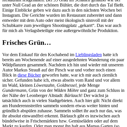
unter Null Grad an der schönen Bühler, die dort durch das Tal fließt.
Einige Einblicke geben wir dazu auch in den nächsten Wochen bei
Instagram. Die Gerichte wurden im Restaurant zubereitet und dann
entweder mit dem Auto oder meist ökologisch sinnvoll mit der
Schubkarre zum jeweiligen Shootingplatz „gekarrt“. Das war auch
für mich als Verlagsbeteiligte eine außergewöhnliche Produktion.
Frisches Grün…
Vor dem Einkauf für den Kochabend im
Lieblingsladen
hatte ich
bereits am Wochenende auf einer ausgedehnten Wanderung ein paar
Wildpflanzen gesammelt. Nachdem ich hin und wieder mit unserem
Autor Markus Strauß auf der Pirsch war und vorher noch einen
Blick in
diese Bücher
geworfen hatte, war ich mir auch ziemlich
sicher. Gefunden habe ich, etwas abseits vom Rand und vor allem
im Wald, kleinen
Löwenzahn, Goldnessel,
jede Menge
Gundermann
, Grün von der
Wilden Möhre
und ganz zum Schluss in
der Nähe der Leonberger Altstadt:
Bärlauch
! Der wächst ja
tatsächlich auch in vielen Stadtgebieten. Auch hier gilt: Nicht direkt
am Hunderennstreifen sammeln sondern etwas weiter hinten und
gründlich abspülen zuhause. Sammeln solltet ihr auch nur das, was
ihr absolut einwandfrei erkennt. Bärlauch gibt es inzwischen auch
bündelweise in Frischemärkten bzw. Gemüseläden oder auf dem
Markt zu kaufen. Oder man mopst ihn halt aus Mamas Garten (so