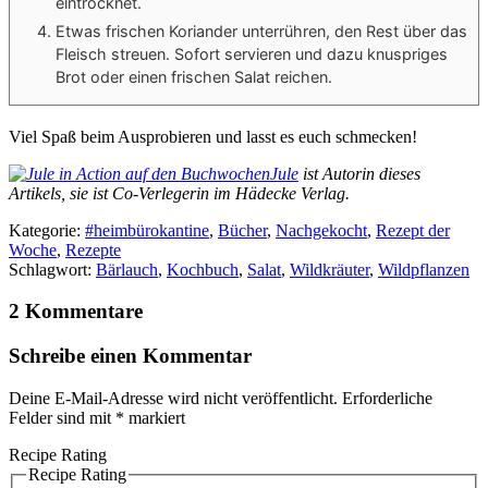
eintrocknet.
Etwas frischen Koriander unterrühren, den Rest über das
Fleisch streuen. Sofort servieren und dazu knuspriges
Brot oder einen frischen Salat reichen.
Viel Spaß beim Ausprobieren und lasst es euch schmecken!
Jule
ist Autorin dieses
Artikels, sie ist Co-Verlegerin im Hädecke Verlag.
Kategorie:
#heimbürokantine
,
Bücher
,
Nachgekocht
,
Rezept der
Woche
,
Rezepte
Schlagwort:
Bärlauch
,
Kochbuch
,
Salat
,
Wildkräuter
,
Wildpflanzen
2 Kommentare
Schreibe einen Kommentar
Deine E-Mail-Adresse wird nicht veröffentlicht.
Erforderliche
Felder sind mit
*
markiert
Recipe Rating
Recipe Rating