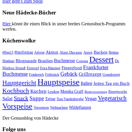
Hier geht’s zum Shop
Neue Hädecke-Bücher
Hier
könnt ihr einen Blick in unser breites Genussbuch-Programm
werfen.
Küchenwolke
#tierfreitag
Aktion
Backen
Alain Ducasse
Asien
#fbm13
Advent
Bettina
Dessert
Buchmesse
Blogparade
Brasilien
Corona
Dr.
Matthaei
Frankfurter
Fingerfood
Markus Strauß
Eintopf
Erica Bänziger
Buchmesse
Gebäck
Grillrezept
Frankreich
Frühstück
Grundrezept
Hauptspeise
Hauptgericht
Italien
Jeden Tag ein Buch
Kochbuch
Kuchen
Monika Graff
Lexikon
Rezeptwoche
Resteverwertung
Vegetarisch
Snack
Suppe
Salat
Vegan
Tajine
Tom Vandenberghe
Vorspeise
Wildpflanzen
Vorspeisen
Weihnachten
Der Genussblog von Hädecke
Folge uns