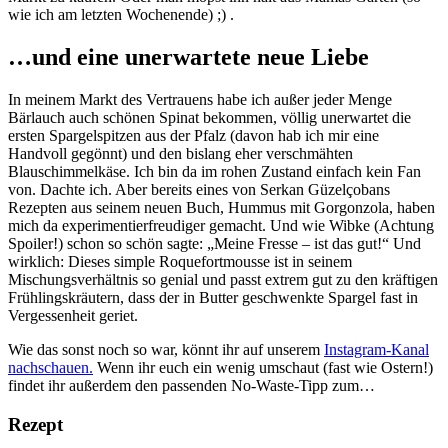
wie ich am letzten Wochenende) ;) .
…und eine unerwartete neue Liebe
In meinem Markt des Vertrauens habe ich außer jeder Menge
Bärlauch auch schönen Spinat bekommen, völlig unerwartet die
ersten Spargelspitzen aus der Pfalz (davon hab ich mir eine
Handvoll gegönnt) und den bislang eher verschmähten
Blauschimmelkäse. Ich bin da im rohen Zustand einfach kein Fan
von. Dachte ich. Aber bereits eines von Serkan Güzelçobans
Rezepten aus seinem neuen Buch, Hummus mit Gorgonzola, haben
mich da experimentierfreudiger gemacht. Und wie Wibke (Achtung
Spoiler!) schon so schön sagte: „Meine Fresse – ist das gut!“ Und
wirklich: Dieses simple Roquefortmousse ist in seinem
Mischungsverhältnis so genial und passt extrem gut zu den kräftigen
Frühlingskräutern, dass der in Butter geschwenkte Spargel fast in
Vergessenheit geriet.
Wie das sonst noch so war, könnt ihr auf unserem
Instagram-Kanal
nachschauen.
Wenn ihr euch ein wenig umschaut (fast wie Ostern!)
findet ihr außerdem den passenden No-Waste-Tipp zum…
Rezept