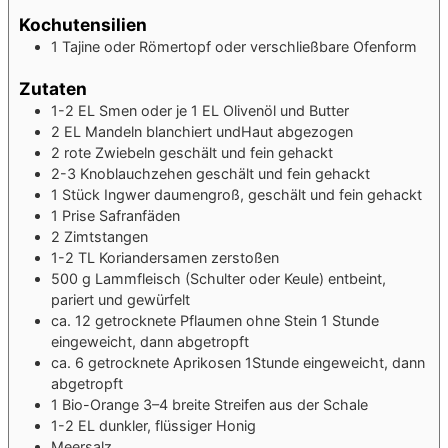
Kochutensilien
1 Tajine
oder Römertopf oder verschließbare Ofenform
Zutaten
1-2
EL
Smen
oder je 1 EL Olivenöl und Butter
2
EL
Mandeln
blanchiert undHaut abgezogen
2
rote Zwiebeln
geschält und fein gehackt
2-3
Knoblauchzehen
geschält und fein gehackt
1
Stück
Ingwer
daumengroß, geschält und fein gehackt
1
Prise
Safranfäden
2
Zimtstangen
1-2
TL
Koriandersamen
zerstoßen
500
g
Lammfleisch (Schulter oder Keule)
entbeint,
pariert und gewürfelt
ca. 12
getrocknete Pflaumen ohne Stein
1 Stunde
eingeweicht, dann abgetropft
ca. 6
getrocknete Aprikosen
1Stunde eingeweicht, dann
abgetropft
1
Bio-Orange
3–4 breite Streifen aus der Schale
1-2
EL
dunkler, flüssiger Honig
Meersalz