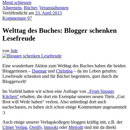
Menü schiessen
Allgemein
,
Bücher
,
Veranstaltungen
Veröffentlicht am
23. April 2013
Kommentare 97
Welttag des Buches: Blogger schenken
Lesefreude
von
Jule
Eine wunderbare Aktion zum Welttag des Buches haben die beiden
Bloggerinnen –
Dagmar
und
Christina
– da ins Leben gerufen:
Lesefreude schenken und für Bücher begeistern, quer durch die
Bloggerwelt!
Im Vorfeld hatten wir schon eine Anfrage von
„From Snuggs
Kitchen“
erhalten, die dort ein Exemplar unseres neuen Titels „Gut
Brot will Weile haben“ verlost. Also unbedingt dort auch
nachschauen, es haben sich schon einige Kommentare angesammelt
:)
Auch einige unserer Verlagskollegen bloggen kräftig mit, z.B. der
Ulmer Verlag
,
Oreilly
,
binooki
oder
Metrolit
sind mir da direkt