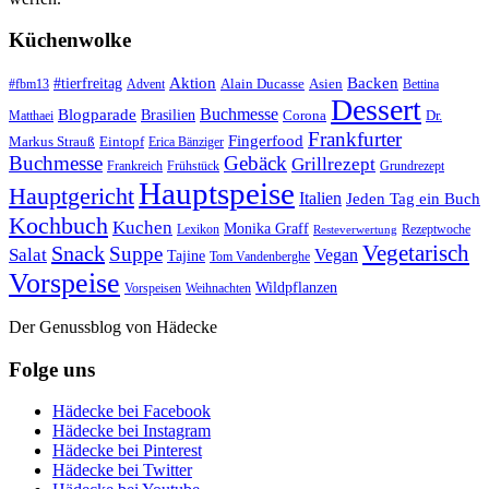
Küchenwolke
#tierfreitag
Aktion
Backen
Alain Ducasse
Asien
#fbm13
Advent
Bettina
Dessert
Buchmesse
Blogparade
Brasilien
Corona
Dr.
Matthaei
Frankfurter
Fingerfood
Markus Strauß
Eintopf
Erica Bänziger
Buchmesse
Gebäck
Grillrezept
Frankreich
Frühstück
Grundrezept
Hauptspeise
Hauptgericht
Italien
Jeden Tag ein Buch
Kochbuch
Kuchen
Monika Graff
Lexikon
Rezeptwoche
Resteverwertung
Vegetarisch
Snack
Suppe
Salat
Vegan
Tajine
Tom Vandenberghe
Vorspeise
Wildpflanzen
Vorspeisen
Weihnachten
Der Genussblog von Hädecke
Folge uns
Hädecke bei Facebook
Hädecke bei Instagram
Hädecke bei Pinterest
Hädecke bei Twitter