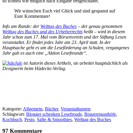
so schnell wie möglich nach Eingabe freigeschaltet.
Wir wünschen Euch viel Glück und sind gespannt auf
Eure Kommentare!
Info am Rande: der
Welttag des Buches
– der genau genommen
Welttag des Buches und des Urheberrechts
heißt – wird in diesem
Jahr schon zum 17. Mal vom Börsenverein und der Stiftung Lesen
veranstaltet. Er findet jedes Jahr am 23. April statt. In der
Hauptsache geht es um die Leseförderung an Schulen, vergangenes
Jahr gab es auch eine „Aktion Lesefreunde“.
Jule
ist Autorin dieses Artikels, sie arbeitet hauptsächlich als
Designerin beim Hädecke-Verlag.
Kategorie:
Allgemein
,
Bücher
,
Veranstaltungen
Schlagwort:
Blogger schenken Lesefreude
,
Brauereigasthöfe
,
Kochbuch
,
Pesto
,
Säfte & Smoothies
,
Welttag des Buches
97 Kommentare