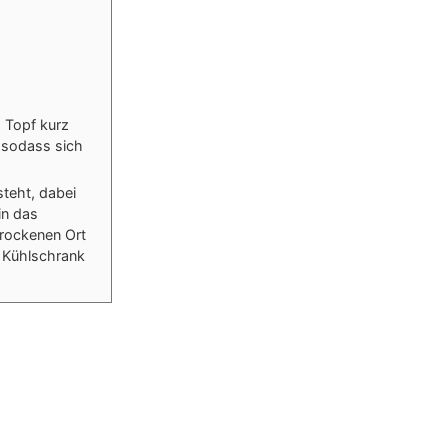
m Topf kurz
, sodass sich
teht, dabei
in das
trockenen Ort
 Kühlschrank