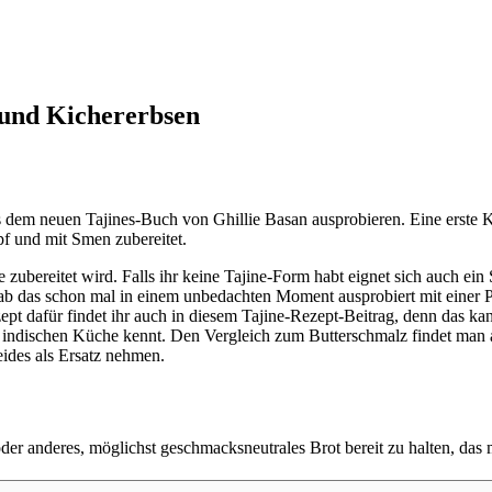
 und Kichererbsen
s dem neuen Tajines-Buch von Ghillie Basan ausprobieren. Eine erste 
opf und mit Smen zubereitet.
ne zubereitet wird. Falls ihr keine Tajine-Form habt eignet sich auch
hab das schon mal in einem unbedachten Moment ausprobiert mit einer P
ept dafür findet ihr auch in diesem Tajine-Rezept-Beitrag, denn das k
 der indischen Küche kennt. Den Vergleich zum Butterschmalz findet man 
beides als Ersatz nehmen.
e oder anderes, möglichst geschmacksneutrales Brot bereit zu halten, d