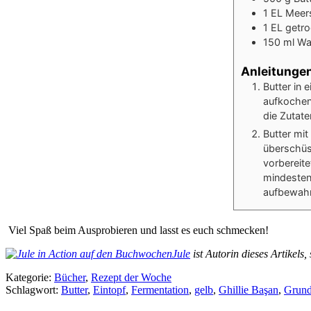
1
EL
Meer
1
EL
getro
150
ml
Wa
Anleitunge
Butter in 
aufkochen.
die Zutate
Butter mi
überschüs
vorbereite
mindesten
aufbewahr
Viel Spaß beim Ausprobieren und lasst es euch schmecken!
Jule
ist Autorin dieses Artikels
Kategorie:
Bücher
,
Rezept der Woche
Schlagwort:
Butter
,
Eintopf
,
Fermentation
,
gelb
,
Ghillie Başan
,
Grund