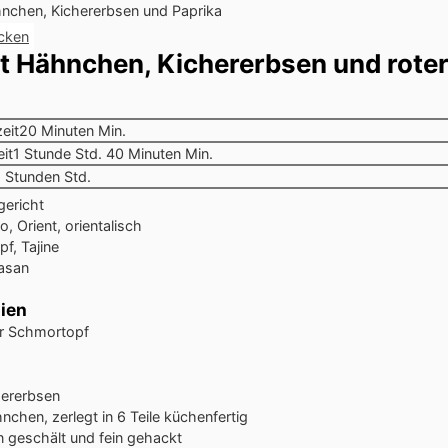
cken
it Hähnchen, Kichererbsen und rote
eit
20
Minuten
Min.
it
1
Stunde
Std.
40
Minuten
Min.
2
Stunden
Std.
ericht
, Orient, orientalisch
pf, Tajine
Basan
ien
er Schmortopf
hererbsen
nchen, zerlegt in 6 Teile
küchenfertig
n
geschält und fein gehackt