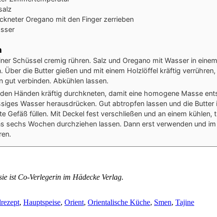
salz
ckneter Oregano
mit den Finger zerrieben
sser
n
einer Schüssel cremig rühren. Salz und Oregano mit Wasser in eine
 Über die Butter gießen und mit einem Holzlöffel kräftig verrühren
n gut verbinden. Abkühlen lassen.
t den Händen kräftig durchkneten, damit eine homogene Masse ents
siges Wasser herausdrücken. Gut abtropfen lassen und die Butter 
te Gefäß füllen. Mit Deckel fest verschließen und an einem kühlen, 
s sechs Wochen durchziehen lassen. Dann erst verwenden und im
en.
, sie ist Co-Verlegerin im Hädecke Verlag.
rezept
,
Hauptspeise
,
Orient
,
Orientalische Küche
,
Smen
,
Tajine