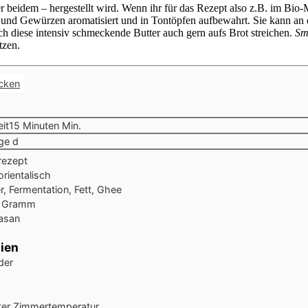
der beidem – hergestellt wird. Wenn ihr für das Rezept also z.B. im B
rn und Gewürzen aromatisiert und in Tontöpfen aufbewahrt. Sie kann an
ich diese intensiv schmeckende Butter auch gern aufs Brot streichen.
Sm
tzen.
cken
it
15
Minuten
Min.
ge
d
rezept
orientalisch
r, Fermentation, Fett, Ghee
Gramm
Basan
ien
der
ter
Zimmertemperatur