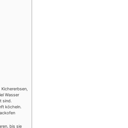
 Kichererbsen,
iel Wasser
t sind.
nft köcheln.
Backofen
ren, bis sie