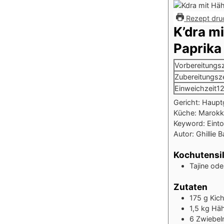
Rezept dru
K’dra m
Paprika
Vorbereitungsz
Zubereitungsze
Einweichzeit
1
Gericht:
Hauptg
Küche:
Marokko
Keyword:
Einto
Autor:
Ghillie 
Kochutensil
Tajine od
Zutaten
175
g
Kic
1,5
kg
Häh
6
Zwiebel