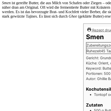
Smen
ist gereifte Butter, die aus Milch von Schafen oder Ziegen – o
näher dran am Original. Oft wird die fermentierte Butter mit Kräute
werden. Es ist das bevorzugte Brat- und Kochfett vieler Berber, die s
stark gewürzte Tajines. Es lässt sich durch
Ghee
(geklärte Butter) erse
Rezept dru
Smen
Zubereitungsze
Ruhezeit
45
Ta
Gericht:
Grund
Küche:
Orient, 
Keyword:
Butte
Portionen:
500
Autor:
Ghillie 
Kochutensil
Tontopf o
Zutaten
500
g
But