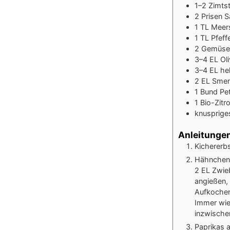
1–2
Zimts
2
Prisen
S
1
TL
Meer
1
TL
Pfeff
2
Gemüsep
3–4
EL
Ol
3–4
EL
he
2
EL
Smen
1
Bund
Pet
1
Bio-Zitr
knusprige
Anleitunge
Kichererb
Hähnchent
2 EL Zwieb
angießen, 
Aufkochen,
Immer wie
inzwische
Paprikas a