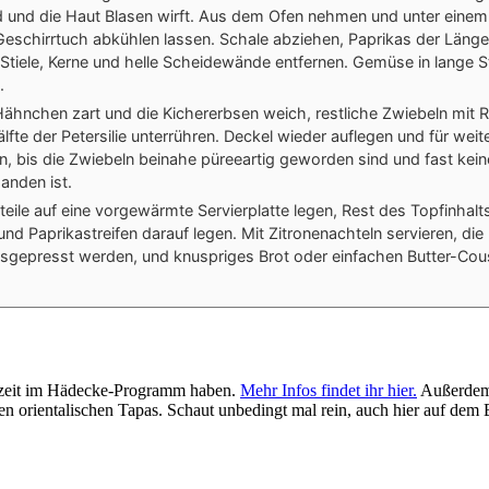
d und die Haut Blasen wirft. Aus dem Ofen nehmen und unter einem 
Geschirrtuch abkühlen lassen. Schale abziehen, Paprikas der Läng
 Stiele, Kerne und helle Scheidewände entfernen. Gemüse in lange S
.
Hähnchen zart und die Kichererbsen weich, restliche Zwiebeln mit 
lfte der Petersilie unterrühren. Deckel wieder auflegen und für wei
n, bis die Zwiebeln beinahe püreeartig geworden sind und fast kein
anden ist.
eile auf eine vorgewärmte Servierplatte legen, Rest des Topfinha
und Paprikastreifen darauf legen. Mit Zitronenachteln servieren, di
usgepresst werden, und knuspriges Brot oder einfachen Butter-Co
derzeit im Hädecke-Programm haben.
Mehr Infos findet ihr hier.
Außerdem g
den orientalischen Tapas. Schaut unbedingt mal rein, auch hier auf de