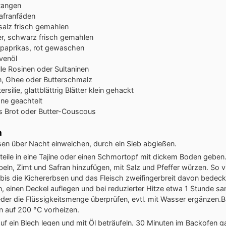
tangen
afranfäden
salz
frisch gemahlen
er, schwarz
frisch gemahlen
aprikas, rot
gewaschen
ivenöl
lle Rosinen oder Sultaninen
, Ghee oder Butterschmalz
ersilie, glattblättrig
Blätter klein gehackt
one
geachtelt
s Brot oder Butter-Couscous
n
sen über Nacht einweichen, durch ein Sieb abgießen.
eile in eine Tajine oder einen Schmortopf mit dickem Boden geben.
eln, Zimt und Safran hinzufügen, mit Salz und Pfeffer würzen. So v
bis die Kichererbsen und das Fleisch zweifingerbreit davon bedeck
 einen Deckel auflegen und bei reduzierter Hitze etwa 1 Stunde sa
der die Flüssigkeitsmenge überprüfen, evtl. mit Wasser ergänzen.
n auf 200 °C vorheizen.
uf ein Blech legen und mit Öl beträufeln. 30 Minuten im Back­ofen ga