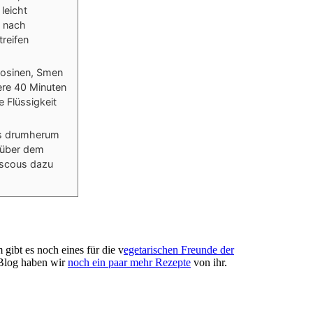
leicht
e nach
treifen
Rosinen, Smen
tere 40 Minuten
e Flüssigkeit
lts drumherum
e über dem
uscous dazu
ibt es noch eines für die v
egetarischen Freunde der
m Blog haben wir
noch ein paar mehr Rezepte
von ihr.