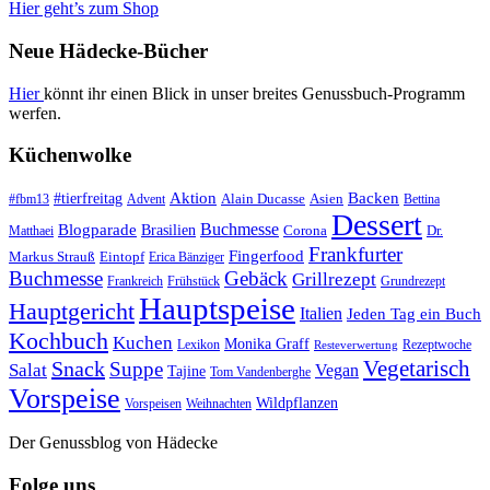
Hier geht’s zum Shop
Neue Hädecke-Bücher
Hier
könnt ihr einen Blick in unser breites Genussbuch-Programm
werfen.
Küchenwolke
#tierfreitag
Aktion
Backen
Alain Ducasse
Asien
#fbm13
Advent
Bettina
Dessert
Buchmesse
Blogparade
Brasilien
Corona
Dr.
Matthaei
Frankfurter
Fingerfood
Markus Strauß
Eintopf
Erica Bänziger
Buchmesse
Gebäck
Grillrezept
Frankreich
Frühstück
Grundrezept
Hauptspeise
Hauptgericht
Italien
Jeden Tag ein Buch
Kochbuch
Kuchen
Monika Graff
Lexikon
Rezeptwoche
Resteverwertung
Vegetarisch
Snack
Suppe
Salat
Vegan
Tajine
Tom Vandenberghe
Vorspeise
Wildpflanzen
Vorspeisen
Weihnachten
Der Genussblog von Hädecke
Folge uns