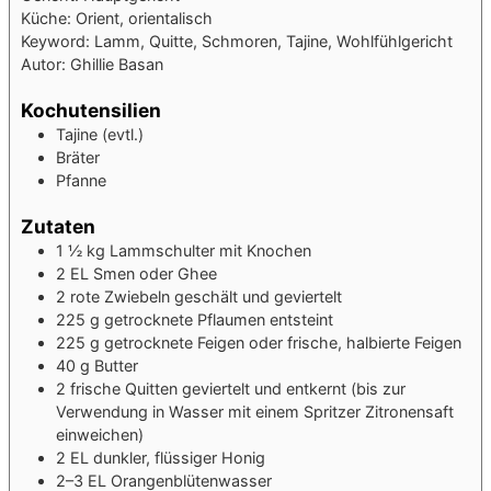
Küche:
Orient, orientalisch
Keyword:
Lamm, Quitte, Schmoren, Tajine, Wohlfühlgericht
Autor:
Ghillie Basan
Kochutensilien
Tajine (evtl.)
Bräter
Pfanne
Zutaten
1 ½
kg
Lammschulter mit Knochen
2
EL
Smen oder Ghee
2
rote Zwiebeln
geschält und geviertelt
225
g
getrocknete Pflaumen
entsteint
225
g
getrocknete Feigen oder frische, halbierte Feigen
40
g
Butter
2
frische Quitten
geviertelt und entkernt (bis zur
Verwendung in Wasser mit einem Spritzer Zitronensaft
einweichen)
2
EL
dunkler, flüssiger Honig
2–3
EL
Orangenblütenwasser