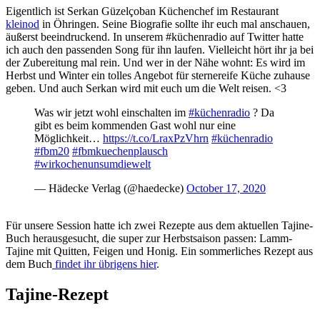
Eigentlich ist Serkan Güzelçoban Küchenchef im Restaurant
kleinod
in Öhringen. Seine Biografie sollte ihr euch mal anschauen,
äußerst beeindruckend. In unserem #küchenradio auf Twitter hatte
ich auch den passenden Song für ihn laufen. Vielleicht hört ihr ja bei
der Zubereitung mal rein. Und wer in der Nähe wohnt: Es wird im
Herbst und Winter ein tolles Angebot für sternereife Küche zuhause
geben. Und auch Serkan wird mit euch um die Welt reisen. <3
Was wir jetzt wohl einschalten im
#küchenradio
? Da
gibt es beim kommenden Gast wohl nur eine
Möglichkeit…
https://t.co/LraxPzVhrn
#küchenradio
#fbm20
#fbmkuechenplausch
#wirkochenunsumdiewelt
— Hädecke Verlag (@haedecke)
October 17, 2020
Für unsere Session hatte ich zwei Rezepte aus dem aktuellen Tajine-
Buch herausgesucht, die super zur Herbstsaison passen: Lamm-
Tajine mit Quitten, Feigen und Honig. Ein sommerliches Rezept aus
dem Buch
findet ihr übrigens hier
.
Tajine-Rezept