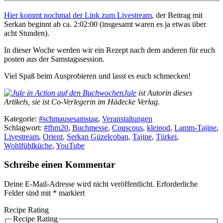
Hier kommt nochmal der Link zum Livestream
, der Beitrag mit
Serkan beginnt ab ca. 2:02:00 (insgesamt waren es ja etwas über
acht Stunden).
In dieser Woche werden wir ein Rezept nach dem anderen für euch
posten aus der Samstagssession.
Viel Spaß beim Ausprobieren und lasst es euch schmecken!
Jule
ist Autorin dieses
Artikels, sie ist Co-Verlegerin im Hädecke Verlag.
Kategorie:
#schmausesamstag
,
Veranstaltungen
Schlagwort:
#fbm20
,
Buchmesse
,
Couscous
,
kleinod
,
Lamm-Tajine
,
Livestream
,
Orient
,
Serkan Güzelçoban
,
Tajine
,
Türkei
,
Wohlfühlküche
,
YouTube
Schreibe einen Kommentar
Deine E-Mail-Adresse wird nicht veröffentlicht.
Erforderliche
Felder sind mit
*
markiert
Recipe Rating
Recipe Rating