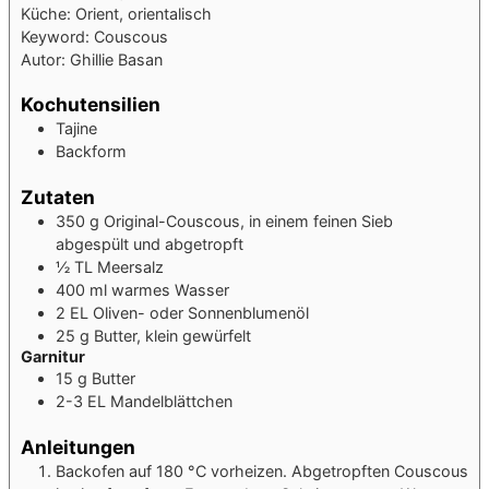
Küche:
Orient, orientalisch
Keyword:
Couscous
Autor:
Ghillie Basan
Kochutensilien
Tajine
Backform
Zutaten
350
g
Original-Couscous, in einem feinen Sieb
abgespült und abgetropft
½
TL
Meersalz
400
ml
warmes Wasser
2
EL
Oliven- oder Sonnenblumenöl
25
g
Butter, klein gewürfelt
Garnitur
15
g
Butter
2-3
EL
Mandelblättchen
Anleitungen
Backofen auf 180 °C vorheizen. Abgetropften Couscous