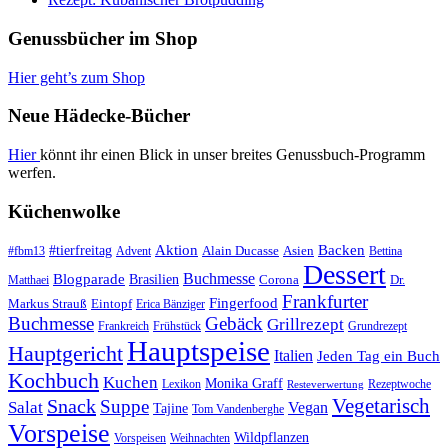
Genussbücher im Shop
Hier geht’s zum Shop
Neue Hädecke-Bücher
Hier
könnt ihr einen Blick in unser breites Genussbuch-Programm
werfen.
Küchenwolke
#tierfreitag
Aktion
Backen
Alain Ducasse
Asien
#fbm13
Advent
Bettina
Dessert
Buchmesse
Blogparade
Brasilien
Corona
Dr.
Matthaei
Frankfurter
Fingerfood
Markus Strauß
Eintopf
Erica Bänziger
Buchmesse
Gebäck
Grillrezept
Frankreich
Frühstück
Grundrezept
Hauptspeise
Hauptgericht
Italien
Jeden Tag ein Buch
Kochbuch
Kuchen
Monika Graff
Lexikon
Rezeptwoche
Resteverwertung
Vegetarisch
Snack
Suppe
Salat
Vegan
Tajine
Tom Vandenberghe
Vorspeise
Wildpflanzen
Vorspeisen
Weihnachten