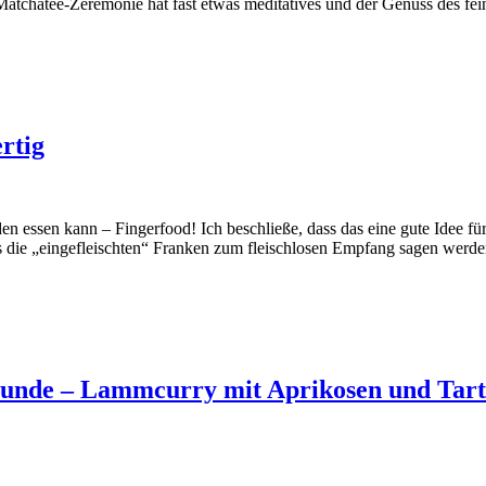
tchatee-Zeremonie hat fast etwas meditatives und der Genuss des fei
rtig
n essen kann – Fingerfood! Ich beschließe, dass das eine gute Idee fü
s die „eingefleischten“ Franken zum fleischlosen Empfang sagen werde
reunde – Lammcurry mit Aprikosen und Tar