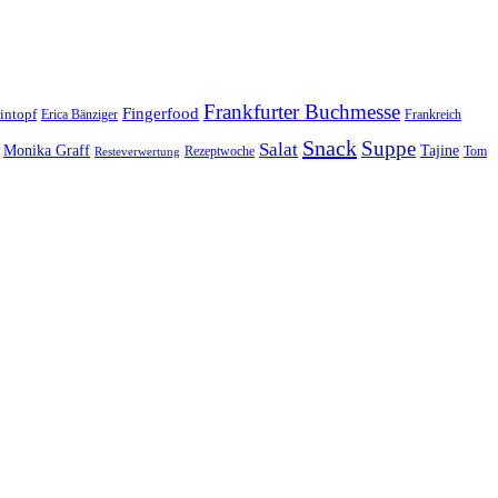
Frankfurter Buchmesse
Fingerfood
intopf
Erica Bänziger
Frankreich
Snack
Suppe
Salat
Monika Graff
Tajine
Rezeptwoche
Tom
Resteverwertung