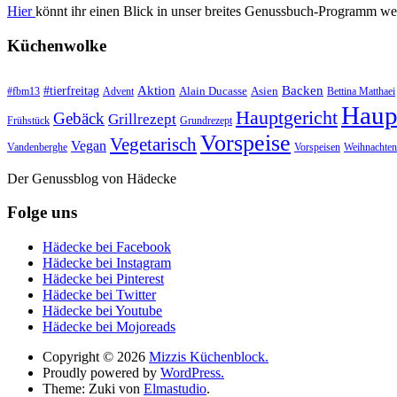
Hier
könnt ihr einen Blick in unser breites Genussbuch-Programm we
Küchenwolke
#tierfreitag
Aktion
Backen
Alain Ducasse
Asien
#fbm13
Advent
Bettina Matthaei
Haup
Hauptgericht
Gebäck
Grillrezept
Frühstück
Grundrezept
Vorspeise
Vegetarisch
Vegan
Vandenberghe
Vorspeisen
Weihnachten
Der Genussblog von Hädecke
Folge uns
Hädecke bei Facebook
Hädecke bei Instagram
Hädecke bei Pinterest
Hädecke bei Twitter
Hädecke bei Youtube
Hädecke bei Mojoreads
Copyright © 2026
Mizzis Küchenblock.
Proudly powered by
WordPress.
Theme: Zuki von
Elmastudio
.