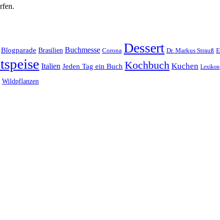
rfen.
Dessert
Buchmesse
Blogparade
Brasilien
Corona
Dr. Markus Strauß
E
tspeise
Kochbuch
Kuchen
Italien
Jeden Tag ein Buch
Lexikon
Wildpflanzen