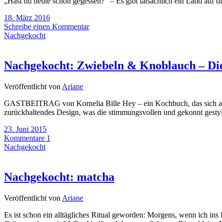
„Hast du heute schon gegessen?“ – Es gibt tatsächlich ein Land auf d
18. März 2016
Schreibe einen Kommentar
Nachgekocht
Nachgekocht: Zwiebeln & Knoblauch – Di
Veröffentlicht von
Ariane
GASTBEITRAG von Kornelia Bille Hey – ein Kochbuch, das sich auss
zurückhaltendes Design, was die stimmungsvollen und gekonnt gestylte
23. Juni 2015
Kommentare 1
Nachgekocht
Nachgekocht: matcha
Veröffentlicht von
Ariane
Es ist schon ein alltägliches Ritual geworden: Morgens, wenn ich in