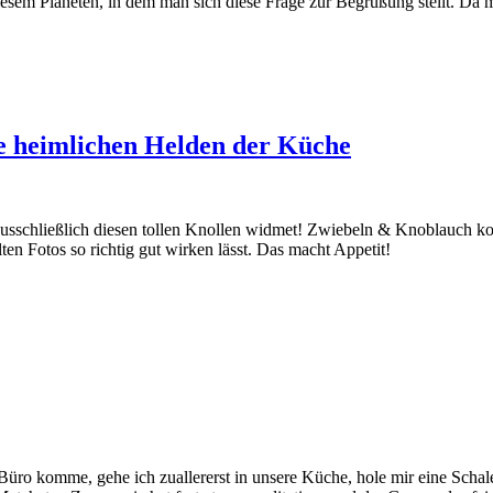
iesem Planeten, in dem man sich diese Frage zur Begrüßung stellt. Da m
e heimlichen Helden der Küche
chließlich diesen tollen Knollen widmet! Zwiebeln & Knoblauch kom
n Fotos so richtig gut wirken lässt. Das macht Appetit!
s Büro komme, gehe ich zuallererst in unsere Küche, hole mir eine Sch