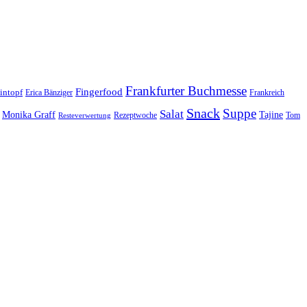
Frankfurter Buchmesse
Fingerfood
intopf
Erica Bänziger
Frankreich
Snack
Suppe
Salat
Monika Graff
Tajine
Rezeptwoche
Tom
Resteverwertung