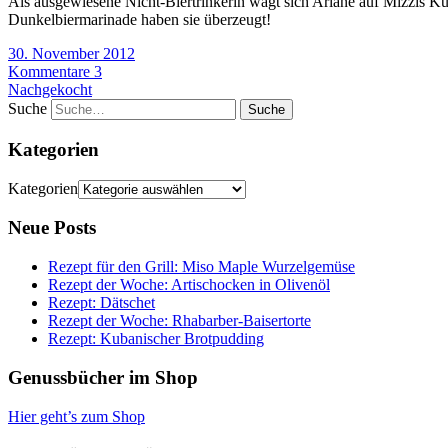
Als ausgewiesene Nicht-Biertrinkerin wagt sich Ariane auf Mizzis K
Dunkelbiermarinade haben sie überzeugt!
30. November 2012
Kommentare 3
Nachgekocht
Suche
Kategorien
Kategorien
Neue Posts
Rezept für den Grill: Miso Maple Wurzelgemüse
Rezept der Woche: Artischocken in Olivenöl
Rezept: Dätschet
Rezept der Woche: Rhabarber-Baisertorte
Rezept: Kubanischer Brotpudding
Genussbücher im Shop
Hier geht’s zum Shop