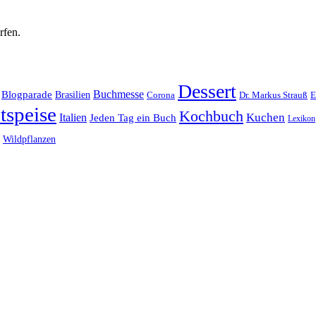
rfen.
Dessert
Buchmesse
Blogparade
Brasilien
Corona
Dr. Markus Strauß
E
tspeise
Kochbuch
Kuchen
Italien
Jeden Tag ein Buch
Lexikon
Wildpflanzen