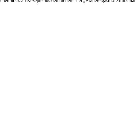
üchenblock an Rezepte aus dem neuen Titel „Brauereigasthöfe mit Cha