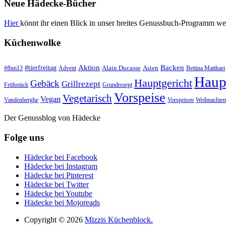
Neue Hädecke-Bücher
Hier
könnt ihr einen Blick in unser breites Genussbuch-Programm we
Küchenwolke
#tierfreitag
Aktion
Backen
Alain Ducasse
Asien
#fbm13
Advent
Bettina Matthaei
Haup
Hauptgericht
Gebäck
Grillrezept
Frühstück
Grundrezept
Vorspeise
Vegetarisch
Vegan
Vandenberghe
Vorspeisen
Weihnachten
Der Genussblog von Hädecke
Folge uns
Hädecke bei Facebook
Hädecke bei Instagram
Hädecke bei Pinterest
Hädecke bei Twitter
Hädecke bei Youtube
Hädecke bei Mojoreads
Copyright © 2026
Mizzis Küchenblock.