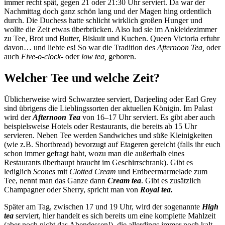
immer recht spät, gegen 21 oder 21:30 Uhr serviert. Da war der
Nachmittag doch ganz schön lang und der Magen hing ordentlich
durch. Die Duchess hatte schlicht wirklich großen Hunger und
wollte die Zeit etwas überbrücken. Also lud sie im Ankleidezimmer
zu Tee, Brot und Butter, Biskuit und Kuchen. Queen Victoria erfuhr
davon… und liebte es! So war die Tradition des
Afternoon Tea,
oder
auch
Five-o-clock-
oder
low tea,
geboren.
Welcher Tee und welche Zeit?
Üblicherweise wird Schwarztee serviert, Darjeeling oder Earl Grey
sind übrigens die Lieblingssorten der aktuellen Königin. Im Palast
wird der
Afternoon Tea
von 16–17 Uhr serviert. Es gibt aber auch
beispielsweise Hotels oder Restaurants, die bereits ab 15 Uhr
servieren. Neben Tee werden Sandwiches und süße Kleinigkeiten
(wie z.B. Shortbread) bevorzugt auf Etageren gereicht (falls ihr euch
schon immer gefragt habt, wozu man die außerhalb eines
Restaurants überhaupt braucht im Geschirrschrank). Gibt es
lediglich
Scones
mit
Clotted Cream
und Erdbeermarmelade zum
Tee, nennt man das Ganze dann
Cream tea
. Gibt es zusätzlich
Champagner oder Sherry, spricht man von
Royal tea.
Später am Tag, zwischen 17 und 19 Uhr, wird der sogenannte
High
tea
serviert, hier handelt es sich bereits um eine komplette Mahlzeit
(aber noch nicht das Abendessen!), die allerdings immer noch kalt