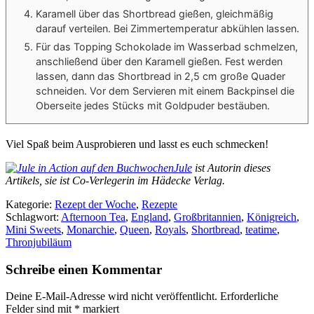
Karamell über das Shortbread gießen, gleichmäßig
darauf verteilen. Bei Zimmertemperatur abkühlen lassen.
Für das Topping Schokolade im Wasserbad schmelzen,
anschließend über den Karamell gießen. Fest werden
lassen, dann das Shortbread in 2,5 cm große Quader
schneiden. Vor dem Servieren mit einem Backpinsel die
Oberseite jedes Stücks mit Goldpuder bestäuben.
Viel Spaß beim Ausprobieren und lasst es euch schmecken!
Jule
ist Autorin dieses
Artikels, sie ist Co-Verlegerin im Hädecke Verlag.
Kategorie:
Rezept der Woche
,
Rezepte
Schlagwort:
Afternoon Tea
,
England
,
Großbritannien
,
Königreich
,
Mini Sweets
,
Monarchie
,
Queen
,
Royals
,
Shortbread
,
teatime
,
Thronjubiläum
Schreibe einen Kommentar
Deine E-Mail-Adresse wird nicht veröffentlicht.
Erforderliche
Felder sind mit
*
markiert