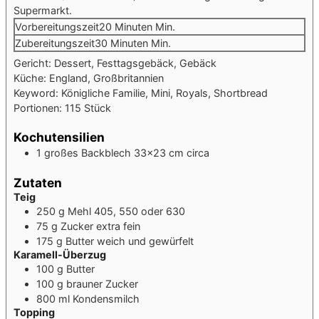
Supermarkt.
Vorbereitungszeit
20
Minuten
Min.
Zubereitungszeit
30
Minuten
Min.
Gericht:
Dessert, Festtagsgebäck, Gebäck
Küche:
England, Großbritannien
Keyword:
Königliche Familie, Mini, Royals, Shortbread
Portionen:
115
Stück
Kochutensilien
1 großes Backblech
33x23 cm circa
Zutaten
Teig
250
g
Mehl
405, 550 oder 630
75
g
Zucker
extra fein
175
g
Butter
weich und gewürfelt
Karamell-Überzug
100
g
Butter
100
g
brauner Zucker
800
ml
Kondensmilch
Topping