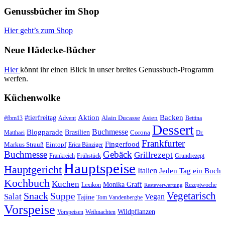
Genussbücher im Shop
Hier geht’s zum Shop
Neue Hädecke-Bücher
Hier
könnt ihr einen Blick in unser breites Genussbuch-Programm
werfen.
Küchenwolke
#tierfreitag
Aktion
Backen
Alain Ducasse
Asien
#fbm13
Advent
Bettina
Dessert
Buchmesse
Blogparade
Brasilien
Corona
Dr.
Matthaei
Frankfurter
Fingerfood
Markus Strauß
Eintopf
Erica Bänziger
Buchmesse
Gebäck
Grillrezept
Frankreich
Frühstück
Grundrezept
Hauptspeise
Hauptgericht
Italien
Jeden Tag ein Buch
Kochbuch
Kuchen
Monika Graff
Lexikon
Rezeptwoche
Resteverwertung
Vegetarisch
Snack
Suppe
Salat
Vegan
Tajine
Tom Vandenberghe
Vorspeise
Wildpflanzen
Vorspeisen
Weihnachten