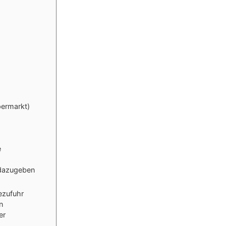
permarkt)
e
 dazugeben
ezufuhr
n
er