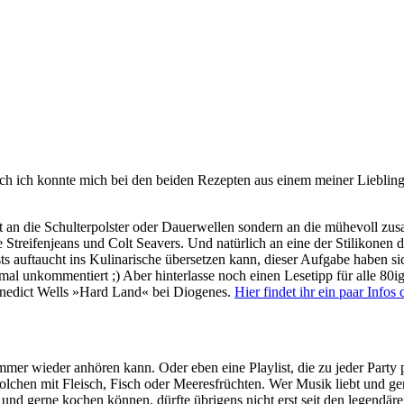
 Auch ich konnte mich bei den beiden Rezepten aus einem meiner Lieb
cht an die Schulterpolster oder Dauerwellen sondern an die mühevoll z
Streifenjeans und Colt Seavers. Und natürlich an eine der Stilikonen 
sts auftaucht ins Kulinarische übersetzen kann, dieser Aufgabe haben
t mal unkommentiert ;) Aber hinterlasse noch einen Lesetipp für alle 80
enedict Wells »Hard Land« bei Diogenes.
Hier findet ihr ein paar Infos 
mmer wieder anhören kann. Oder eben eine Playlist, die zu jeder Party pa
lchen mit Fleisch, Fisch oder Meeresfrüchten. Wer Musik liebt und gern
 und gerne kochen können, dürfte übrigens nicht erst seit den legendär