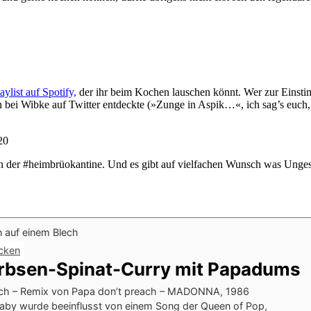
aylist auf Spotify,
der ihr beim Kochen lauschen könnt. Wer zur Einsti
h bei Wibke auf Twitter entdeckte (»Zunge in Aspik…«, ich sag’s euch,
20
n der #heimbrüokantine. Und es gibt auf vielfachen Wunsch was Unges
cken
rbsen-Spinat-Curry mit Papadums
h – Remix von Papa don’t preach – MADONNA, 1986
Baby wurde beeinflusst von einem Song der Queen of Pop,