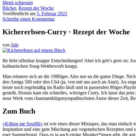
Menü schiessen
Bücher
,
Rezept der Woche
Veröffentlicht am
5. Februar 2021
Schreibe einen Kommentar
Kichererbsen-Curry · Rezept der Woche
von
Jule
Ihr liebt offenbar knappe Entscheidungen! Aber ich geb’s gern zu:
kulinarischen Song-Wettbewerb knapp.
Man erinnere sich an die 1980iger. Also nur an die guten Dinge. Ni
den Amiga 500 oder den C64 (ja, von mir aus auch an Atari). An enge 
heute noch regelmäßig im Radio läuft und in passenden 80iger-Playli
gestellt. Heraus kam ein schnelles, würziges Curry. Ich lasse das jetz
neue Werk vom charmantklügstsympathischsten Autor dieser Zeit, B
Zum Buch
»Killing me Soufflé«
ist wie eines dieser Mixtapes, das man einfach i
Inspiration und eine gute Mischung aus vegetarischen Rezepten und so
euer Sammelregal. Dass es ja auch einige Musiker*innen gibt, die gut