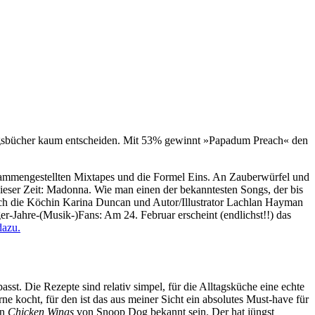
lingsbücher kaum entscheiden. Mit 53% gewinnt »Papadum Preach« den
usammengestellten Mixtapes und die Formel Eins. An Zauberwürfel und
dieser Zeit: Madonna. Wie man einen der bekanntesten Songs, der bis
 sich die Köchin Karina Duncan und Autor/Illustrator Lachlan Hayman
iger-Jahre-(Musik-)Fans: Am 24. Februar erscheint (endlichst!!) das
dazu.
sst. Die Rezepte sind relativ simpel, für die Alltagsküche eine echte
e kocht, für den ist das aus meiner Sicht ein absolutes Must-have für
en
Chicken Wings
von Snoop Dog bekannt sein. Der hat jüngst