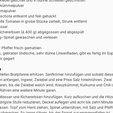
wiebel
geschält und in dünne Scheiben geschnitten
zkümmelpulver
umapulver
lischote
entkernt und fein gehackt
eife Tomaten
in grobe Stücke zerteilt, Strunk entfernt
sser
ichererbsen (à 400 g)
abgegossen und abgespült
y-Spinat
gewaschen und verlesen
 Pfeffer
frisch gemahlen
, gebraten
(indische, sehr dünne Linsenfladen, gibt es fertig im Su
is
gegart
n
r tiefen Bratpfanne erhitzen. Senfkörner hinzufügen und sobald dies
n anfangen, Ingwer, Zwiebel und eine Prise Salz hineinrühren. Zwei
aren, bis die Zwiebel weich wird. Kreuzkümmel, Kurkuma und Chili
Rühren eine weitere Minute garen.
Wasser und Kichererbsen hinzufügen. Kurz aufkochen und die Hitz
edrigste Stufe reduzieren, Deckel auflegen und acht bis zehn Minute
ssen. Topf vom Herd ziehen, Spinat unterrühren, mit Salz und Pfeff
schmecken. So lange rühren, bis der Spinat zusammengefallen ist.