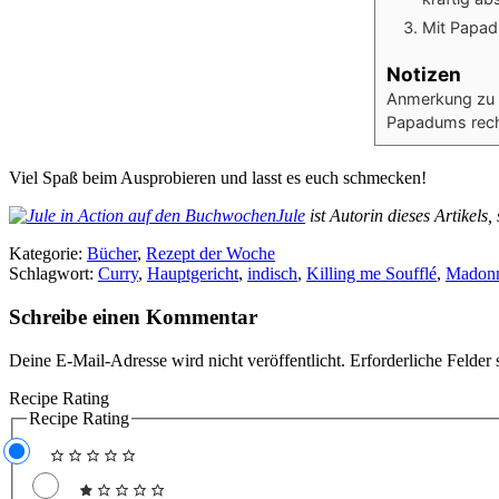
Mit Papad
Notizen
Anmerkung zu 
Papadums rec
Viel Spaß beim Ausprobieren und lasst es euch schmecken!
Jule
ist Autorin dieses Artikels
Kategorie:
Bücher
,
Rezept der Woche
Schlagwort:
Curry
,
Hauptgericht
,
indisch
,
Killing me Soufflé
,
Madon
Schreibe einen Kommentar
Deine E-Mail-Adresse wird nicht veröffentlicht.
Erforderliche Felder 
Recipe Rating
Recipe Rating