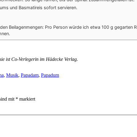
ums und Basmatireis sofort servieren.
den Beilagenmengen: Pro Person würde ich etwa 100 g gegarten R
hnen.
, sie ist Co-Verlegerin im Hädecke Verlag.
na
,
Musik
,
Papadam
,
Papadum
sind mit
*
markiert