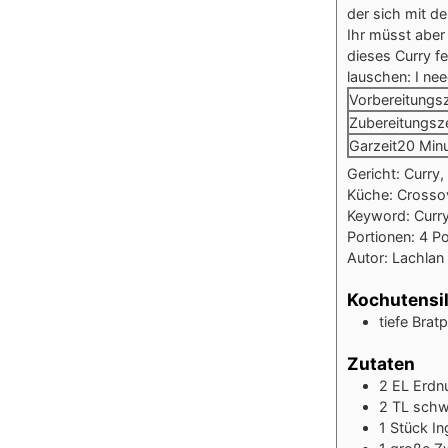
der sich mit 
Ihr müsst abe
dieses Curry f
lauschen: I nee
Vorbereitungsz
Zubereitungsze
Garzeit
20
Minu
Gericht:
Curry,
Küche:
Crossov
Keyword:
Curr
Portionen:
4
Po
Autor:
Lachlan
Kochutensil
tiefe Brat
Zutaten
2
EL
Erdn
2
TL
schw
1
Stück
In