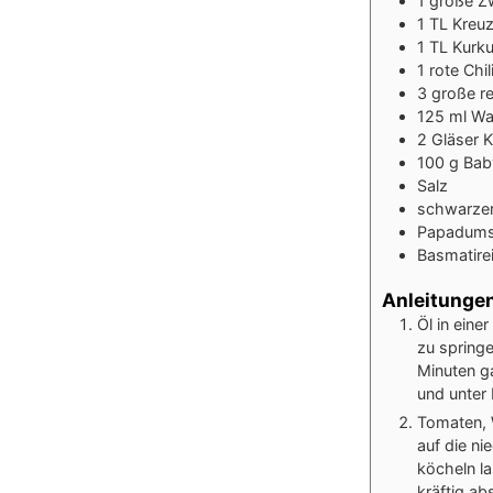
1
große
Z
1
TL
Kreu
1
TL
Kurk
1
rote
Chi
3
große
r
125
ml
Wa
2
Gläser
K
100
g
Bab
Salz
schwarzer
Papadums
Basmatire
Anleitunge
Öl in eine
zu springe
Minuten g
und unter 
Tomaten, 
auf die ni
köcheln la
kräftig ab