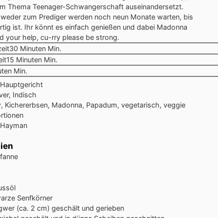
dem Thema Teenager-Schwangerschaft auseinandersetzt.
r weder zum Prediger werden noch neun Monate warten, bis
ertig ist. Ihr könnt es einfach genießen und dabei Madonna
d your help, cu-rry please be strong.
eit
30
Minuten
Min.
it
15
Minuten
Min.
ten
Min.
 Hauptgericht
er, Indisch
y, Kichererbsen, Madonna, Papadum, vegetarisch, veggie
rtionen
 Hayman
ien
pfanne
ussöl
arze Senfkörner
gwer (ca. 2 cm)
geschält und gerieben