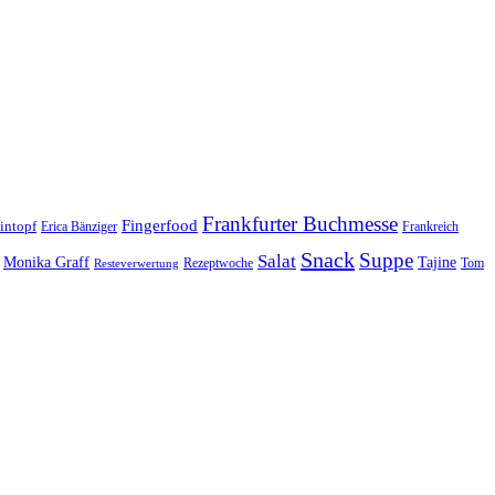
Frankfurter Buchmesse
Fingerfood
intopf
Erica Bänziger
Frankreich
Snack
Suppe
Salat
Monika Graff
Tajine
Rezeptwoche
Tom
Resteverwertung