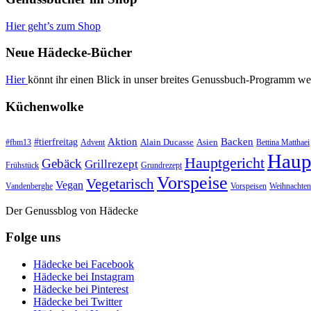
Hier geht’s zum Shop
Neue Hädecke-Bücher
Hier
könnt ihr einen Blick in unser breites Genussbuch-Programm we
Küchenwolke
#tierfreitag
Aktion
Backen
Alain Ducasse
Asien
#fbm13
Advent
Bettina Matthaei
Haup
Hauptgericht
Gebäck
Grillrezept
Frühstück
Grundrezept
Vorspeise
Vegetarisch
Vegan
Vandenberghe
Vorspeisen
Weihnachten
Der Genussblog von Hädecke
Folge uns
Hädecke bei Facebook
Hädecke bei Instagram
Hädecke bei Pinterest
Hädecke bei Twitter