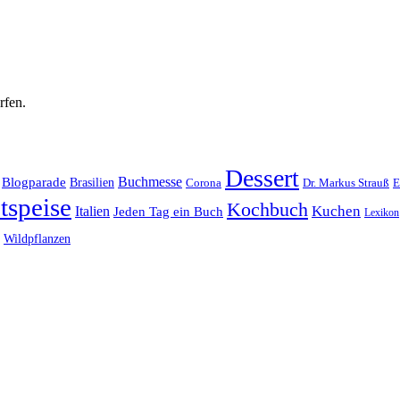
rfen.
Dessert
Buchmesse
Blogparade
Brasilien
Corona
Dr. Markus Strauß
E
tspeise
Kochbuch
Kuchen
Italien
Jeden Tag ein Buch
Lexikon
Wildpflanzen