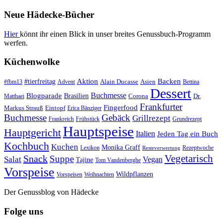
Neue Hädecke-Bücher
Hier
könnt ihr einen Blick in unser breites Genussbuch-Programm
werfen.
Küchenwolke
#tierfreitag
Aktion
Backen
Alain Ducasse
Asien
#fbm13
Advent
Bettina
Dessert
Buchmesse
Blogparade
Brasilien
Corona
Dr.
Matthaei
Frankfurter
Fingerfood
Markus Strauß
Eintopf
Erica Bänziger
Buchmesse
Gebäck
Grillrezept
Frankreich
Frühstück
Grundrezept
Hauptspeise
Hauptgericht
Italien
Jeden Tag ein Buch
Kochbuch
Kuchen
Monika Graff
Lexikon
Rezeptwoche
Resteverwertung
Vegetarisch
Snack
Suppe
Salat
Vegan
Tajine
Tom Vandenberghe
Vorspeise
Wildpflanzen
Vorspeisen
Weihnachten
Der Genussblog von Hädecke
Folge uns