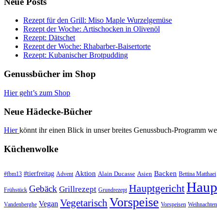
Neue Posts
Rezept für den Grill: Miso Maple Wurzelgemüse
Rezept der Woche: Artischocken in Olivenöl
Rezept: Dätschet
Rezept der Woche: Rhabarber-Baisertorte
Rezept: Kubanischer Brotpudding
Genussbücher im Shop
Hier geht’s zum Shop
Neue Hädecke-Bücher
Hier
könnt ihr einen Blick in unser breites Genussbuch-Programm we
Küchenwolke
#tierfreitag
Aktion
Backen
Alain Ducasse
Asien
#fbm13
Advent
Bettina Matthaei
Haup
Hauptgericht
Gebäck
Grillrezept
Frühstück
Grundrezept
Vorspeise
Vegetarisch
Vegan
Vandenberghe
Vorspeisen
Weihnachten