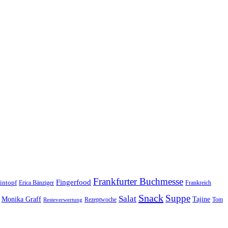
Frankfurter Buchmesse
Fingerfood
intopf
Erica Bänziger
Frankreich
Snack
Suppe
Salat
Monika Graff
Tajine
Rezeptwoche
Tom
Resteverwertung