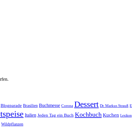
rfen.
Dessert
Buchmesse
Blogparade
Brasilien
Corona
Dr. Markus Strauß
E
tspeise
Kochbuch
Kuchen
Italien
Jeden Tag ein Buch
Lexikon
Wildpflanzen