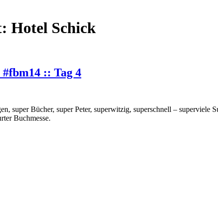
t:
Hotel Schick
 #fbm14 :: Tag 4
n, super Bücher, super Peter, superwitzig, superschnell – superviele S
furter Buchmesse.