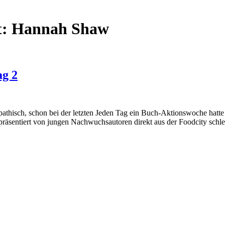
t:
Hannah Shaw
ag 2
athisch, schon bei der letzten Jeden Tag ein Buch-Aktionswoche hatte 
, präsentiert von jungen Nachwuchsautoren direkt aus der Foodcity schl