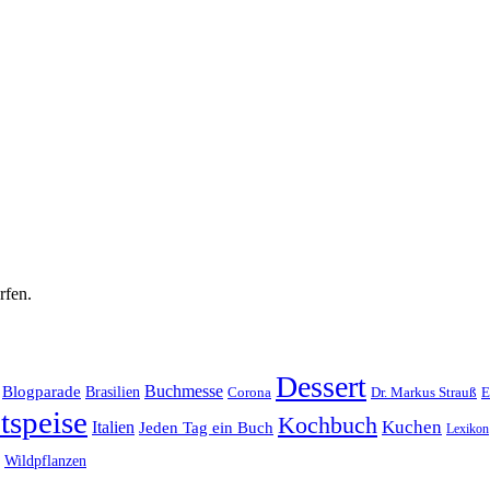
rfen.
Dessert
Buchmesse
Blogparade
Brasilien
Corona
Dr. Markus Strauß
E
tspeise
Kochbuch
Kuchen
Italien
Jeden Tag ein Buch
Lexikon
Wildpflanzen