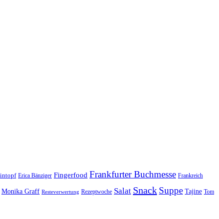
Frankfurter Buchmesse
Fingerfood
intopf
Erica Bänziger
Frankreich
Snack
Suppe
Salat
Monika Graff
Tajine
Rezeptwoche
Tom
Resteverwertung