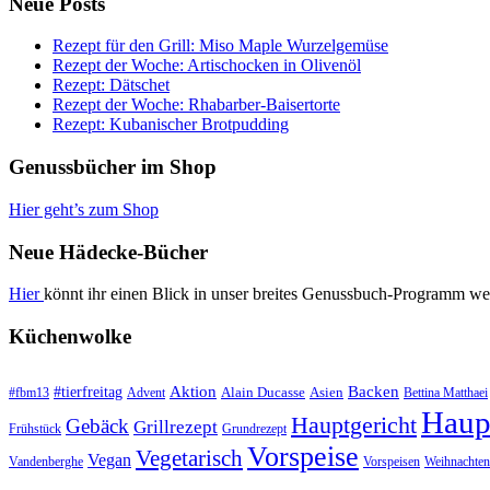
Neue Posts
Rezept für den Grill: Miso Maple Wurzelgemüse
Rezept der Woche: Artischocken in Olivenöl
Rezept: Dätschet
Rezept der Woche: Rhabarber-Baisertorte
Rezept: Kubanischer Brotpudding
Genussbücher im Shop
Hier geht’s zum Shop
Neue Hädecke-Bücher
Hier
könnt ihr einen Blick in unser breites Genussbuch-Programm we
Küchenwolke
#tierfreitag
Aktion
Backen
Alain Ducasse
Asien
#fbm13
Advent
Bettina Matthaei
Haup
Hauptgericht
Gebäck
Grillrezept
Frühstück
Grundrezept
Vorspeise
Vegetarisch
Vegan
Vandenberghe
Vorspeisen
Weihnachten