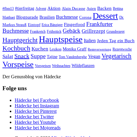
#tierfreitag
Aktion
Backen
Alain Ducasse
Asien
#fbm13
Advent
Bettina
Dessert
Buchmesse
Blogparade
Brasilien
Corona
Dr.
Matthaei
Frankfurter
Fingerfood
Markus Strauß
Eintopf
Erica Bänziger
Buchmesse
Gebäck
Grillrezept
Frankreich
Frühstück
Grundrezept
Hauptspeise
Hauptgericht
Italien
Jeden Tag ein Buch
Kochbuch
Kuchen
Monika Graff
Lexikon
Rezeptwoche
Resteverwertung
Vegetarisch
Snack
Suppe
Salat
Vegan
Tajine
Tom Vandenberghe
Vorspeise
Wildpflanzen
Vorspeisen
Weihnachten
Der Genussblog von Hädecke
Folge uns
Hädecke bei Facebook
Hädecke bei Instagram
Hädecke bei Pinterest
Hädecke bei Twitter
Hädecke bei Youtube
Hädecke bei Mojoreads