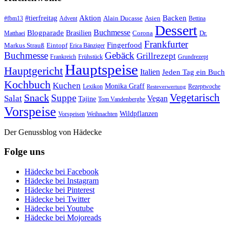
#tierfreitag
Aktion
Backen
Alain Ducasse
Asien
#fbm13
Advent
Bettina
Dessert
Buchmesse
Blogparade
Brasilien
Corona
Dr.
Matthaei
Frankfurter
Fingerfood
Markus Strauß
Eintopf
Erica Bänziger
Buchmesse
Gebäck
Grillrezept
Frankreich
Frühstück
Grundrezept
Hauptspeise
Hauptgericht
Italien
Jeden Tag ein Buch
Kochbuch
Kuchen
Monika Graff
Lexikon
Rezeptwoche
Resteverwertung
Vegetarisch
Snack
Suppe
Salat
Vegan
Tajine
Tom Vandenberghe
Vorspeise
Wildpflanzen
Vorspeisen
Weihnachten
Der Genussblog von Hädecke
Folge uns
Hädecke bei Facebook
Hädecke bei Instagram
Hädecke bei Pinterest
Hädecke bei Twitter
Hädecke bei Youtube
Hädecke bei Mojoreads