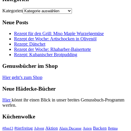
Kategorien
Neue Posts
Rezept für den Grill: Miso Maple Wurzelgemüse
Rezept der Woche: Artischocken in Olivenöl
Rezept: Dätschet
Rezept der Woche: Rhabarber-Baisertorte
Rezept: Kubanischer Brotpudding
Genussbücher im Shop
Hier geht’s zum Shop
Neue Hädecke-Bücher
Hier
könnt ihr einen Blick in unser breites Genussbuch-Programm
werfen.
Küchenwolke
#tierfreitag
Aktion
Backen
Alain Ducasse
Asien
#fbm13
Advent
Bettina