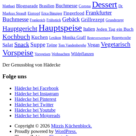
Dessert
Buchmesse
Blogparade
Brasilien
Corona
Dr.
Matthaei
Frankfurter
Fingerfood
Markus Strauß
Eintopf
Erica Bänziger
Buchmesse
Gebäck
Grillrezept
Frankreich
Frühstück
Grundrezept
Hauptspeise
Hauptgericht
Italien
Jeden Tag ein Buch
Kochbuch
Kuchen
Monika Graff
Lexikon
Rezeptwoche
Resteverwertung
Vegetarisch
Snack
Suppe
Salat
Vegan
Tajine
Tom Vandenberghe
Vorspeise
Wildpflanzen
Vorspeisen
Weihnachten
Der Genussblog von Hädecke
Folge uns
Hädecke bei Facebook
Hädecke bei Instagram
Hädecke bei Pinterest
Hädecke bei Twitter
Hädecke bei Youtube
Hädecke bei Mojoreads
Copyright © 2026
Mizzis Küchenblock.
Proudly powered by
WordPress.