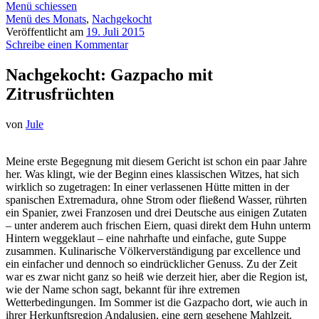
Menü schiessen
Menü des Monats
,
Nachgekocht
Veröffentlicht am
19. Juli 2015
Schreibe einen Kommentar
Nachgekocht: Gazpacho mit
Zitrusfrüchten
von
Jule
Meine erste Begegnung mit diesem Gericht ist schon ein paar Jahre
her. Was klingt, wie der Beginn eines klassischen Witzes, hat sich
wirklich so zugetragen: In einer verlassenen Hütte mitten in der
spanischen Extremadura, ohne Strom oder fließend Wasser, rührten
ein Spanier, zwei Franzosen und drei Deutsche aus einigen Zutaten
– unter anderem auch frischen Eiern, quasi direkt dem Huhn unterm
Hintern weggeklaut – eine nahrhafte und einfache, gute Suppe
zusammen. Kulinarische Völkerverständigung par excellence und
ein einfacher und dennoch so eindrücklicher Genuss. Zu der Zeit
war es zwar nicht ganz so heiß wie derzeit hier, aber die Region ist,
wie der Name schon sagt, bekannt für ihre extremen
Wetterbedingungen. Im Sommer ist die Gazpacho dort, wie auch in
ihrer Herkunftsregion Andalusien, eine gern gesehene Mahlzeit.