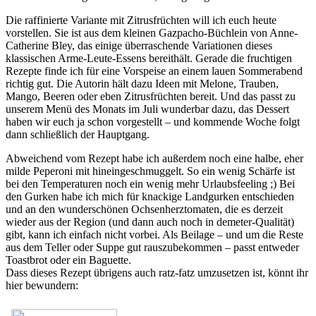
Die raffinierte Variante mit Zitrusfrüchten will ich euch heute
vorstellen. Sie ist aus dem kleinen Gazpacho-Büchlein von Anne-
Catherine Bley, das einige überraschende Variationen dieses
klassischen Arme-Leute-Essens bereithält. Gerade die fruchtigen
Rezepte finde ich für eine Vorspeise an einem lauen Sommerabend
richtig gut. Die Autorin hält dazu Ideen mit Melone, Trauben,
Mango, Beeren oder eben Zitrusfrüchten bereit. Und das passt zu
unserem Menü des Monats im Juli wunderbar dazu, das Dessert
haben wir euch ja schon vorgestellt – und kommende Woche folgt
dann schließlich der Hauptgang.
Abweichend vom Rezept habe ich außerdem noch eine halbe, eher
milde Peperoni mit hineingeschmuggelt. So ein wenig Schärfe ist
bei den Temperaturen noch ein wenig mehr Urlaubsfeeling ;) Bei
den Gurken habe ich mich für knackige Landgurken entschieden
und an den wunderschönen Ochsenherztomaten, die es derzeit
wieder aus der Region (und dann auch noch in demeter-Qualität)
gibt, kann ich einfach nicht vorbei. Als Beilage – und um die Reste
aus dem Teller oder Suppe gut rauszubekommen – passt entweder
Toastbrot oder ein Baguette.
Dass dieses Rezept übrigens auch ratz-fatz umzusetzen ist, könnt ihr
hier bewundern: