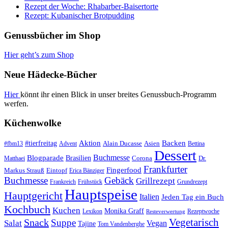
Rezept der Woche: Rhabarber-Baisertorte
Rezept: Kubanischer Brotpudding
Genussbücher im Shop
Hier geht’s zum Shop
Neue Hädecke-Bücher
Hier
könnt ihr einen Blick in unser breites Genussbuch-Programm
werfen.
Küchenwolke
#tierfreitag
Aktion
Backen
Alain Ducasse
Asien
#fbm13
Advent
Bettina
Dessert
Buchmesse
Blogparade
Brasilien
Corona
Dr.
Matthaei
Frankfurter
Fingerfood
Markus Strauß
Eintopf
Erica Bänziger
Buchmesse
Gebäck
Grillrezept
Frankreich
Frühstück
Grundrezept
Hauptspeise
Hauptgericht
Italien
Jeden Tag ein Buch
Kochbuch
Kuchen
Monika Graff
Lexikon
Rezeptwoche
Resteverwertung
Vegetarisch
Snack
Suppe
Salat
Vegan
Tajine
Tom Vandenberghe