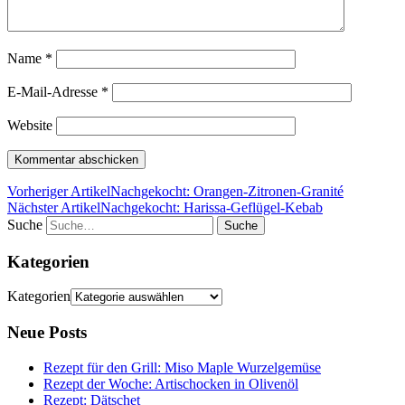
Name
*
E-Mail-Adresse
*
Website
Vorheriger Artikel
Nachgekocht: Orangen-Zitronen-Granité
Nächster Artikel
Nachgekocht: Harissa-Geflügel-Kebab
Suche
Kategorien
Kategorien
Neue Posts
Rezept für den Grill: Miso Maple Wurzelgemüse
Rezept der Woche: Artischocken in Olivenöl
Rezept: Dätschet