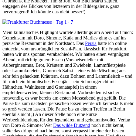
(Übrigens, die Kollegen Tim & Jörn von BuchMarkt zapfen,
entgegen des Blickes von letzterem in der Bildergalerie, ganz
hervorragend! Ich könnte das nicht besser!)
Mein kulinarisches Highlight wartete allerdings am Abend auf mich:
Gemeinsam mit Doro, Simone, Katja und Marlies ging es auf ins
persische Restaurant in der Nordstadt. Das
Persia
hatte ich online
entdeckt, vom ursprünglichen Sushi-Plan, klassisch für Frankfurt,
hatten wir uns spontan verabschiedet. Wir hatten einen vergnügten
Abend, mit richtig gutem Essen (Vorspeisenteller mit
Auberginenmus, Brot, Kräutern und Zwiebeln, Lammfiletspieße
oder Lammkoteletts, Ghormeh Sabzi – eine wilde Mischung aus
sehr fein gehackten Kräutern, dazu Bohnen und Lammfleisch – und
für mich ein himmlisches Fesenjān – ein Schmorgericht mit
Hähnchen, Walnüssen und Granatapfel) in einem
empfehlenswerten, kleinen Restaurant. Vorbestellen ist sicher
notwendig, es war bereits am ersten Messeabend gut gefüllt. Die
Pause bis zum nächsten persischen Essen werde ich keinesfalls mehr
so groß werden lassen. Die Pause bis zu einem Treffen in Berlin
ebenfalls nicht ;) An dieser Stelle noch eine kurze
Werbeeinblendung für den legendären und geheimnisvollen Verlag
von Doro & Simone: Wer
Das wilde Dutzend
noch nicht kennt,
sollte das dringend nachholen, sonst verpasst ihr eine der besten