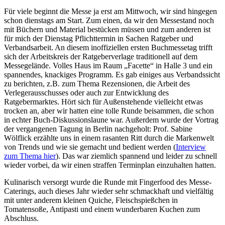
Für viele beginnt die Messe ja erst am Mittwoch, wir sind hingegen
schon dienstags am Start. Zum einen, da wir den Messestand noch
mit Büchern und Material bestücken müssen und zum anderen ist
für mich der Dienstag Pflichttermin in Sachen Ratgeber und
Verbandsarbeit. An diesem inoffiziellen ersten Buchmessetag trifft
sich der Arbeitskreis der Ratgeberverlage traditionell auf dem
Messegelände. Volles Haus im Raum „Facette“ in Halle 3 und ein
spannendes, knackiges Programm. Es gab einiges aus Verbandssicht
zu berichten, z.B. zum Thema Rezensionen, die Arbeit des
Verlegerausschusses oder auch zur Entwicklung des
Ratgebermarktes. Hört sich für Außenstehende vielleicht etwas
trocken an, aber wir hatten eine tolle Runde beisammen, die schon
in echter Buch-Diskussionslaune war. Außerdem wurde der Vortrag
der vergangenen Tagung in Berlin nachgeholt: Prof. Sabine
Wölflick erzählte uns in einem rasanten Ritt durch die Markenwelt
von Trends und wie sie gemacht und bedient werden (
Interview
zum Thema hier
). Das war ziemlich spannend und leider zu schnell
wieder vorbei, da wir einen straffen Terminplan einzuhalten hatten.
Kulinarisch versorgt wurde die Runde mit Fingerfood des Messe-
Caterings, auch dieses Jahr wieder sehr schmackhaft und vielfältig
mit unter anderem kleinen Quiche, Fleischspießchen in
Tomatensoße, Antipasti und einem wunderbaren Kuchen zum
Abschluss.