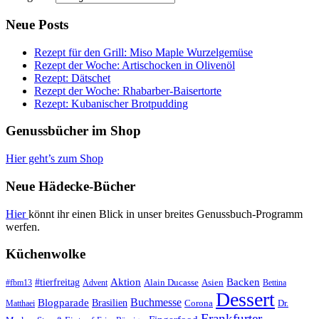
Neue Posts
Rezept für den Grill: Miso Maple Wurzelgemüse
Rezept der Woche: Artischocken in Olivenöl
Rezept: Dätschet
Rezept der Woche: Rhabarber-Baisertorte
Rezept: Kubanischer Brotpudding
Genussbücher im Shop
Hier geht’s zum Shop
Neue Hädecke-Bücher
Hier
könnt ihr einen Blick in unser breites Genussbuch-Programm
werfen.
Küchenwolke
#tierfreitag
Aktion
Backen
Alain Ducasse
Asien
#fbm13
Advent
Bettina
Dessert
Buchmesse
Blogparade
Brasilien
Corona
Dr.
Matthaei
Frankfurter