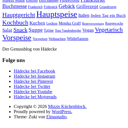
Fingerfood
Markus Strauß
Eintopf
Erica Bänziger
Buchmesse
Gebäck
Grillrezept
Frankreich
Frühstück
Grundrezept
Hauptspeise
Hauptgericht
Italien
Jeden Tag ein Buch
Kochbuch
Kuchen
Monika Graff
Lexikon
Rezeptwoche
Resteverwertung
Vegetarisch
Snack
Suppe
Salat
Vegan
Tajine
Tom Vandenberghe
Vorspeise
Wildpflanzen
Vorspeisen
Weihnachten
Der Genussblog von Hädecke
Folge uns
Hädecke bei Facebook
Hädecke bei Instagram
Hädecke bei Pinterest
Hädecke bei Twitter
Hädecke bei Youtube
Hädecke bei Mojoreads
Copyright © 2026
Mizzis Küchenblock.
Proudly powered by
WordPress.
Theme: Zuki von
Elmastudio
.