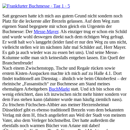
Satt gegessen hatte ich mich aus gutem Grund nicht sondern noch
Platz für die leckerste aller Brezeln gelassen. Auf dem Weg zum
eigenen Stand begegnete mir schon gleich ein Urgestein der
Buchmesse: Der
Messe-Mayer
. Als einziger trug er schon ein Schild
und wurde wohl deswegen direkt nach dem richtigen Weg gefragt.
Er weiß halt wo’s langgeht (leider fand er nur den Weg zu uns nicht,
vielleicht stellen wir im nächsten Jahr mal Schilder auf, Herr Mayer.
Es gab ja auch wieder was zu essen bei uns). Und seine Messe-
Kolumne sollte man sich keinesfalls entgehen lassen. Ein Quell der
Branchenfreude!
Nach einem Zwischenstopp, Tische und Regale rücken sowie
erstem Kisten-Auspacken machte ich mich auf zu Halle 4.1. Dort
findet traditionell am Dienstag – ähnlich wie beim Oktoberfest – der
rheinische „Fassanstisch“ zur Buchmesse am Stand meines
ehemaligen Arbeitgebers
BuchMarkt
statt. Und ich bin schon ein
wenig erleichtert, dass ich inzwischen nicht mehr hinter sondern vor
dem Fass stehen kann (dahinter wurde man häufig ziemlich nass).
Zu frischem Füchschen-Altbier aus meiner Herzensheimat
Düsseldorf gibt es ebenso traditionell Brezeln vom dem bekannten
Verlag mit dem H, frisch angeliefert aus Weil der Stadt von meinem
Vater, also dem Verleger höchstselbst. Der hatte außerdem die
ebenfalls noch warmen Bücher von Ariane mit dabei!