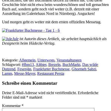
Geschichten, die der Buchmarkt derzeit zu bieten hat. Und diese
Geschichte hört nicht etwa beim wunderschönen und toll gemachten
Buch auf, sondern geht noch viel weiter (z.B. derzeit mit einer
Ausstellung im Galeriehaus Nord in Nürnberg). Angucken!
Und morgen geht es weiter mit dem ersten offiziellen Messetag.
Jule
ist Autorin dieses Artikels, sie arbeitet hauptsächlich als
Designerin beim Hädecke-Verlag.
Kategorie:
Allgemein
,
Unterwegs
,
Veranstaltungen
Schlagwort:
#fbm13
,
Altbier
,
Brezeln
,
BuchMarkt
,
Das wilde
Dutzend
,
Fesenjān
,
Frankfurter Buchmesse
,
Ghormeh Sabzi
,
Lamm
,
Messe-Mayer
,
Restaurant Persia
Schreibe einen Kommentar
Deine E-Mail-Adresse wird nicht veröffentlicht.
Erforderliche
Felder sind mit
*
markiert
Kommentar
*