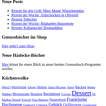
Neue Posts
Rezept für den Grill: Miso Maple Wurzelgemüse
Rezept der Woche: Artischocken in Olivenöl
Rezept: Dätschet
Rezept der Woche: Rhabarber-Baisertorte
Rezept: Kubanischer Brotpudding
Genussbücher im Shop
Hier geht’s zum Shop
Neue Hädecke-Bücher
Hier
könnt ihr einen Blick in unser breites Genussbuch-Programm
werfen.
Küchenwolke
#tierfreitag
Aktion
Backen
Alain Ducasse
Asien
#fbm13
Advent
Bettina
Dessert
Buchmesse
Blogparade
Brasilien
Corona
Dr.
Matthaei
Frankfurter
Fingerfood
Markus Strauß
Eintopf
Erica Bänziger
Buchmesse
Gebäck
Grillrezept
Frankreich
Frühstück
Grundrezept