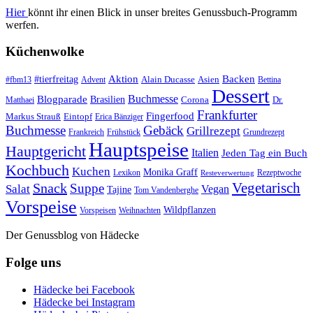
Hier
könnt ihr einen Blick in unser breites Genussbuch-Programm
werfen.
Küchenwolke
#tierfreitag
Aktion
Backen
Alain Ducasse
Asien
#fbm13
Advent
Bettina
Dessert
Buchmesse
Blogparade
Brasilien
Corona
Dr.
Matthaei
Frankfurter
Fingerfood
Markus Strauß
Eintopf
Erica Bänziger
Buchmesse
Gebäck
Grillrezept
Frankreich
Frühstück
Grundrezept
Hauptspeise
Hauptgericht
Italien
Jeden Tag ein Buch
Kochbuch
Kuchen
Monika Graff
Lexikon
Rezeptwoche
Resteverwertung
Vegetarisch
Snack
Suppe
Salat
Vegan
Tajine
Tom Vandenberghe
Vorspeise
Wildpflanzen
Vorspeisen
Weihnachten
Der Genussblog von Hädecke
Folge uns
Hädecke bei Facebook
Hädecke bei Instagram