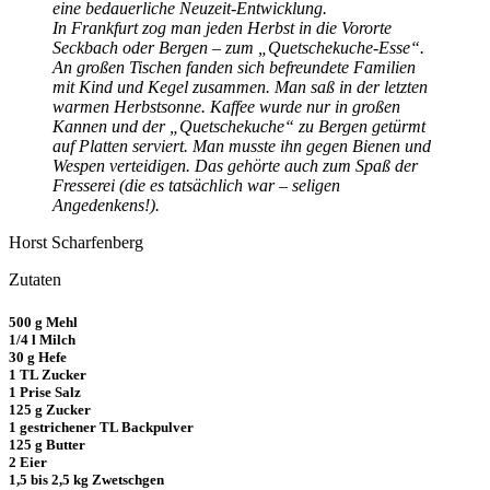
eine bedauerliche Neuzeit-Entwicklung.
In Frankfurt zog man jeden Herbst in die Vororte
Seckbach oder Bergen – zum „Quetschekuche-Esse“.
An großen Tischen fanden sich befreundete Familien
mit Kind und Kegel zusammen. Man saß in der letzten
warmen Herbstsonne. Kaffee wurde nur in großen
Kannen und der „Quetschekuche“ zu Bergen getürmt
auf Platten serviert. Man musste ihn gegen Bienen und
Wespen verteidigen. Das gehörte auch zum Spaß der
Fresserei (die es tatsächlich war – seligen
Angedenkens!).
Horst Scharfenberg
Zutaten
500 g Mehl
1/4 l Milch
30 g Hefe
1 TL Zucker
1 Prise Salz
125 g Zucker
1 gestrichener TL Backpulver
125 g Butter
2 Eier
1,5 bis 2,5 kg Zwetschgen