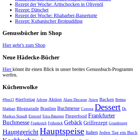
Rezept der Woche: Artischocken in Olivenöl
Rezept: Dätschet
Rezept der Woche: Rhabarber-Baisertorte
Rezept: Kubanischer Brotpudding
Genussbücher im Shop
Hier geht’s zum Shop
Neue Hädecke-Bücher
Hier
könnt ihr einen Blick in unser breites Genussbuch-Programm
werfen.
Küchenwolke
#tierfreitag
Aktion
Backen
Alain Ducasse
Asien
#fbm13
Advent
Bettina
Dessert
Buchmesse
Blogparade
Brasilien
Corona
Dr.
Matthaei
Frankfurter
Fingerfood
Markus Strauß
Eintopf
Erica Bänziger
Buchmesse
Gebäck
Grillrezept
Frankreich
Frühstück
Grundrezept
Hauptspeise
Hauptgericht
Italien
Jeden Tag ein Buch