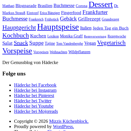
Dessert
Buchmesse
Blogparade
Brasilien
Corona
Dr.
Matthaei
Frankfurter
Fingerfood
Markus Strauß
Eintopf
Erica Bänziger
Buchmesse
Gebäck
Grillrezept
Frankreich
Frühstück
Grundrezept
Hauptspeise
Hauptgericht
Italien
Jeden Tag ein Buch
Kochbuch
Kuchen
Monika Graff
Lexikon
Rezeptwoche
Resteverwertung
Vegetarisch
Snack
Suppe
Salat
Vegan
Tajine
Tom Vandenberghe
Vorspeise
Wildpflanzen
Vorspeisen
Weihnachten
Der Genussblog von Hädecke
Folge uns
Hädecke bei Facebook
Hädecke bei Instagram
Hädecke bei Pinterest
Hädecke bei Twitter
Hädecke bei Youtube
Hädecke bei Mojoreads
Copyright © 2026
Mizzis Küchenblock.
Proudly powered by
WordPress.