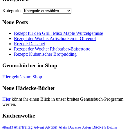
Kategorien
Neue Posts
Rezept für den Grill: Miso Maple Wurzelgemüse
Rezept der Woche: Artischocken in Olivenöl
Rezept: Dätschet
Rezept der Woche: Rhabarber-Baisertorte
Rezept: Kubanischer Brotpudding
Genussbücher im Shop
Hier geht’s zum Shop
Neue Hädecke-Bücher
Hier
könnt ihr einen Blick in unser breites Genussbuch-Programm
werfen.
Küchenwolke
#tierfreitag
Aktion
Backen
Alain Ducasse
Asien
#fbm13
Advent
Bettina