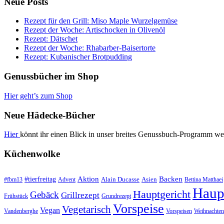
Neue Posts
Rezept für den Grill: Miso Maple Wurzelgemüse
Rezept der Woche: Artischocken in Olivenöl
Rezept: Dätschet
Rezept der Woche: Rhabarber-Baisertorte
Rezept: Kubanischer Brotpudding
Genussbücher im Shop
Hier geht’s zum Shop
Neue Hädecke-Bücher
Hier
könnt ihr einen Blick in unser breites Genussbuch-Programm we
Küchenwolke
#tierfreitag
Aktion
Backen
Alain Ducasse
Asien
#fbm13
Advent
Bettina Matthaei
Haup
Hauptgericht
Gebäck
Grillrezept
Frühstück
Grundrezept
Vorspeise
Vegetarisch
Vegan
Vandenberghe
Vorspeisen
Weihnachten