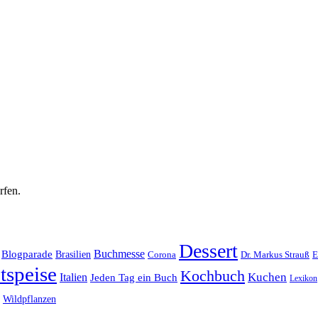
rfen.
Dessert
Buchmesse
Blogparade
Brasilien
Corona
Dr. Markus Strauß
E
tspeise
Kochbuch
Kuchen
Italien
Jeden Tag ein Buch
Lexikon
Wildpflanzen