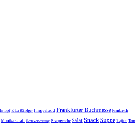
Frankfurter Buchmesse
Fingerfood
intopf
Erica Bänziger
Frankreich
Snack
Suppe
Salat
Monika Graff
Tajine
Rezeptwoche
Tom
Resteverwertung