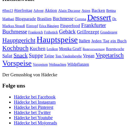
#tierfreitag
Aktion
Backen
Alain Ducasse
Asien
#fbm13
Advent
Bettina
Dessert
Buchmesse
Blogparade
Brasilien
Corona
Dr.
Matthaei
Frankfurter
Fingerfood
Markus Strauß
Eintopf
Erica Bänziger
Buchmesse
Gebäck
Grillrezept
Frankreich
Frühstück
Grundrezept
Hauptspeise
Hauptgericht
Italien
Jeden Tag ein Buch
Kochbuch
Kuchen
Monika Graff
Lexikon
Rezeptwoche
Resteverwertung
Vegetarisch
Snack
Suppe
Salat
Vegan
Tajine
Tom Vandenberghe
Vorspeise
Wildpflanzen
Vorspeisen
Weihnachten
Der Genussblog von Hädecke
Folge uns
Hädecke bei Facebook
Hädecke bei Instagram
Hädecke bei Pinterest
Hädecke bei Twitter
Hädecke bei Youtube
Hädecke bei Mojoreads