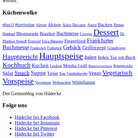
werfen.
Küchenwolke
#tierfreitag
Aktion
Backen
Alain Ducasse
Asien
#fbm13
Advent
Bettina
Dessert
Buchmesse
Blogparade
Brasilien
Corona
Dr.
Matthaei
Frankfurter
Fingerfood
Markus Strauß
Eintopf
Erica Bänziger
Buchmesse
Gebäck
Grillrezept
Frankreich
Frühstück
Grundrezept
Hauptspeise
Hauptgericht
Italien
Jeden Tag ein Buch
Kochbuch
Kuchen
Monika Graff
Lexikon
Rezeptwoche
Resteverwertung
Vegetarisch
Snack
Suppe
Salat
Vegan
Tajine
Tom Vandenberghe
Vorspeise
Wildpflanzen
Vorspeisen
Weihnachten
Der Genussblog von Hädecke
Folge uns
Hädecke bei Facebook
Hädecke bei Instagram
Hädecke bei Pinterest
Hädecke bei Twitter