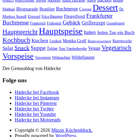
#tierfreitag
Aktion
Backen
Alain Ducasse
Asien
#fbm13
Advent
Bettina
Dessert
Buchmesse
Blogparade
Brasilien
Corona
Dr.
Matthaei
Frankfurter
Fingerfood
Markus Strauß
Eintopf
Erica Bänziger
Buchmesse
Gebäck
Grillrezept
Frankreich
Frühstück
Grundrezept
Hauptspeise
Hauptgericht
Italien
Jeden Tag ein Buch
Kochbuch
Kuchen
Monika Graff
Lexikon
Rezeptwoche
Resteverwertung
Vegetarisch
Snack
Suppe
Salat
Vegan
Tajine
Tom Vandenberghe
Vorspeise
Wildpflanzen
Vorspeisen
Weihnachten
Der Genussblog von Hädecke
Folge uns
Hädecke bei Facebook
Hädecke bei Instagram
Hädecke bei Pinterest
Hädecke bei Twitter
Hädecke bei Youtube
Hädecke bei Mojoreads
Copyright © 2026
Mizzis Küchenblock.
Proudly powered by
WordPress.