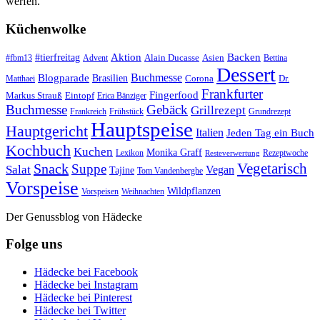
werfen.
Küchenwolke
#tierfreitag
Aktion
Backen
Alain Ducasse
Asien
#fbm13
Advent
Bettina
Dessert
Buchmesse
Blogparade
Brasilien
Corona
Dr.
Matthaei
Frankfurter
Fingerfood
Markus Strauß
Eintopf
Erica Bänziger
Buchmesse
Gebäck
Grillrezept
Frankreich
Frühstück
Grundrezept
Hauptspeise
Hauptgericht
Italien
Jeden Tag ein Buch
Kochbuch
Kuchen
Monika Graff
Lexikon
Rezeptwoche
Resteverwertung
Vegetarisch
Snack
Suppe
Salat
Vegan
Tajine
Tom Vandenberghe
Vorspeise
Wildpflanzen
Vorspeisen
Weihnachten
Der Genussblog von Hädecke
Folge uns
Hädecke bei Facebook
Hädecke bei Instagram
Hädecke bei Pinterest
Hädecke bei Twitter