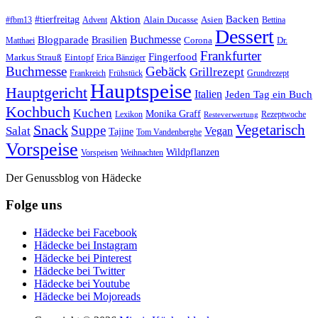
#tierfreitag
Aktion
Backen
Alain Ducasse
Asien
#fbm13
Advent
Bettina
Dessert
Buchmesse
Blogparade
Brasilien
Corona
Dr.
Matthaei
Frankfurter
Fingerfood
Markus Strauß
Eintopf
Erica Bänziger
Buchmesse
Gebäck
Grillrezept
Frankreich
Frühstück
Grundrezept
Hauptspeise
Hauptgericht
Italien
Jeden Tag ein Buch
Kochbuch
Kuchen
Monika Graff
Lexikon
Rezeptwoche
Resteverwertung
Vegetarisch
Snack
Suppe
Salat
Vegan
Tajine
Tom Vandenberghe
Vorspeise
Wildpflanzen
Vorspeisen
Weihnachten
Der Genussblog von Hädecke
Folge uns
Hädecke bei Facebook
Hädecke bei Instagram
Hädecke bei Pinterest
Hädecke bei Twitter
Hädecke bei Youtube
Hädecke bei Mojoreads