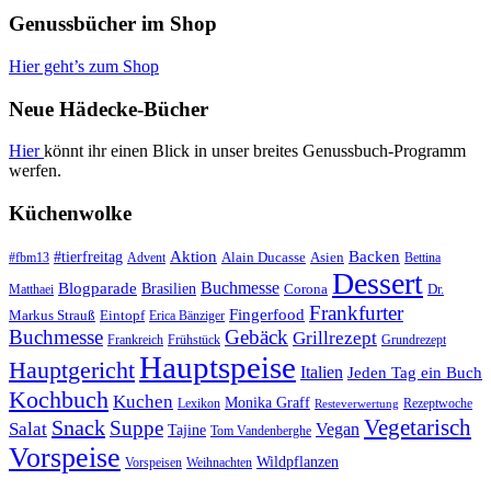
Genussbücher im Shop
Hier geht’s zum Shop
Neue Hädecke-Bücher
Hier
könnt ihr einen Blick in unser breites Genussbuch-Programm
werfen.
Küchenwolke
#tierfreitag
Aktion
Backen
Alain Ducasse
Asien
#fbm13
Advent
Bettina
Dessert
Buchmesse
Blogparade
Brasilien
Corona
Dr.
Matthaei
Frankfurter
Fingerfood
Markus Strauß
Eintopf
Erica Bänziger
Buchmesse
Gebäck
Grillrezept
Frankreich
Frühstück
Grundrezept
Hauptspeise
Hauptgericht
Italien
Jeden Tag ein Buch
Kochbuch
Kuchen
Monika Graff
Lexikon
Rezeptwoche
Resteverwertung
Vegetarisch
Snack
Suppe
Salat
Vegan
Tajine
Tom Vandenberghe
Vorspeise
Wildpflanzen
Vorspeisen
Weihnachten