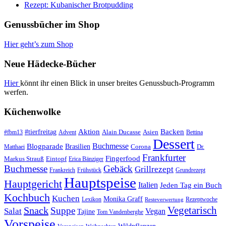
Rezept: Kubanischer Brotpudding
Genussbücher im Shop
Hier geht’s zum Shop
Neue Hädecke-Bücher
Hier
könnt ihr einen Blick in unser breites Genussbuch-Programm
werfen.
Küchenwolke
#tierfreitag
Aktion
Backen
Alain Ducasse
Asien
#fbm13
Advent
Bettina
Dessert
Buchmesse
Blogparade
Brasilien
Corona
Dr.
Matthaei
Frankfurter
Fingerfood
Markus Strauß
Eintopf
Erica Bänziger
Buchmesse
Gebäck
Grillrezept
Frankreich
Frühstück
Grundrezept
Hauptspeise
Hauptgericht
Italien
Jeden Tag ein Buch
Kochbuch
Kuchen
Monika Graff
Lexikon
Rezeptwoche
Resteverwertung
Vegetarisch
Snack
Suppe
Salat
Vegan
Tajine
Tom Vandenberghe
Vorspeise
Wildpflanzen