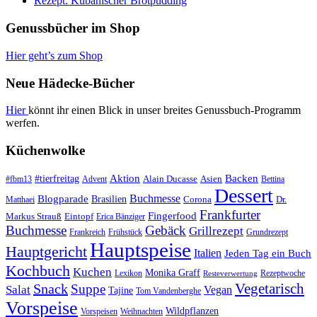
Rezept: Kubanischer Brotpudding
Genussbücher im Shop
Hier geht’s zum Shop
Neue Hädecke-Bücher
Hier
könnt ihr einen Blick in unser breites Genussbuch-Programm
werfen.
Küchenwolke
#tierfreitag
Aktion
Backen
Alain Ducasse
Asien
#fbm13
Advent
Bettina
Dessert
Buchmesse
Blogparade
Brasilien
Corona
Dr.
Matthaei
Frankfurter
Fingerfood
Markus Strauß
Eintopf
Erica Bänziger
Buchmesse
Gebäck
Grillrezept
Frankreich
Frühstück
Grundrezept
Hauptspeise
Hauptgericht
Italien
Jeden Tag ein Buch
Kochbuch
Kuchen
Monika Graff
Lexikon
Rezeptwoche
Resteverwertung
Vegetarisch
Snack
Suppe
Salat
Vegan
Tajine
Tom Vandenberghe
Vorspeise
Wildpflanzen
Vorspeisen
Weihnachten