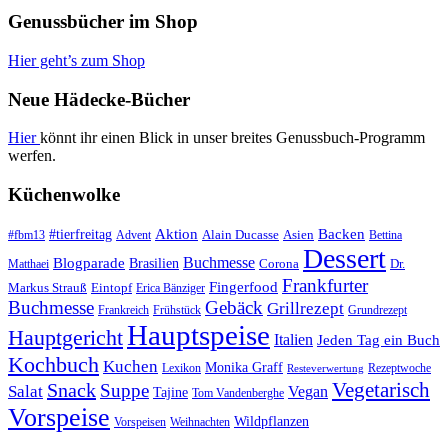
Genussbücher im Shop
Hier geht’s zum Shop
Neue Hädecke-Bücher
Hier
könnt ihr einen Blick in unser breites Genussbuch-Programm
werfen.
Küchenwolke
#tierfreitag
Aktion
Backen
Alain Ducasse
Asien
#fbm13
Advent
Bettina
Dessert
Buchmesse
Blogparade
Brasilien
Corona
Dr.
Matthaei
Frankfurter
Fingerfood
Markus Strauß
Eintopf
Erica Bänziger
Buchmesse
Gebäck
Grillrezept
Frankreich
Frühstück
Grundrezept
Hauptspeise
Hauptgericht
Italien
Jeden Tag ein Buch
Kochbuch
Kuchen
Monika Graff
Lexikon
Rezeptwoche
Resteverwertung
Vegetarisch
Snack
Suppe
Salat
Vegan
Tajine
Tom Vandenberghe
Vorspeise
Wildpflanzen
Vorspeisen
Weihnachten