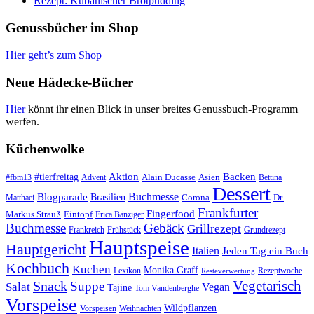
Rezept: Kubanischer Brotpudding
Genussbücher im Shop
Hier geht’s zum Shop
Neue Hädecke-Bücher
Hier
könnt ihr einen Blick in unser breites Genussbuch-Programm
werfen.
Küchenwolke
#tierfreitag
Aktion
Backen
Alain Ducasse
Asien
#fbm13
Advent
Bettina
Dessert
Buchmesse
Blogparade
Brasilien
Corona
Dr.
Matthaei
Frankfurter
Fingerfood
Markus Strauß
Eintopf
Erica Bänziger
Buchmesse
Gebäck
Grillrezept
Frankreich
Frühstück
Grundrezept
Hauptspeise
Hauptgericht
Italien
Jeden Tag ein Buch
Kochbuch
Kuchen
Monika Graff
Lexikon
Rezeptwoche
Resteverwertung
Vegetarisch
Snack
Suppe
Salat
Vegan
Tajine
Tom Vandenberghe
Vorspeise
Wildpflanzen
Vorspeisen
Weihnachten