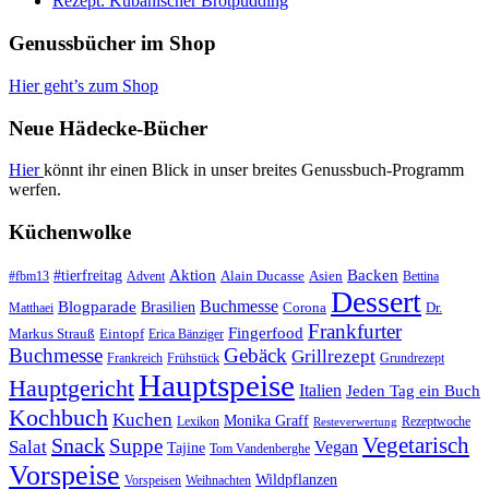
Rezept: Kubanischer Brotpudding
Genussbücher im Shop
Hier geht’s zum Shop
Neue Hädecke-Bücher
Hier
könnt ihr einen Blick in unser breites Genussbuch-Programm
werfen.
Küchenwolke
#tierfreitag
Aktion
Backen
Alain Ducasse
Asien
#fbm13
Advent
Bettina
Dessert
Buchmesse
Blogparade
Brasilien
Corona
Dr.
Matthaei
Frankfurter
Fingerfood
Markus Strauß
Eintopf
Erica Bänziger
Buchmesse
Gebäck
Grillrezept
Frankreich
Frühstück
Grundrezept
Hauptspeise
Hauptgericht
Italien
Jeden Tag ein Buch
Kochbuch
Kuchen
Monika Graff
Lexikon
Rezeptwoche
Resteverwertung
Vegetarisch
Snack
Suppe
Salat
Vegan
Tajine
Tom Vandenberghe
Vorspeise
Wildpflanzen
Vorspeisen
Weihnachten