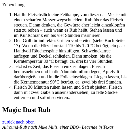
Zubereitung
Hat Ihr Fleischstück eine Fettkappe, von dieser das Meiste mit
einem scharfen Messer wegschneiden. Rub über das Fleisch
streuen. Daran denken, die Gewürze eher leicht einzuklopfen
statt zu reiben – auch wenn es Rub heißt. Stehen lassen und
im Kühlschrank ein bis vier Stunden marinieren.
Den Grill für indirektes Grillen vorbereiten (siehe ­Buch Seite
13). Wenn die Hitze konstant 110 bis 120 °C beträgt, ein paar
Handvoll Räucherspäne hinzufügen, ­Schweinekarree
auflegen und Deckel schließen. Dann smoken, bis die
Kerntemperatur 80 °C beträgt, ca. drei bs vier Stunden.
Jetzt ist es Zeit, das Fleisch einzuschlagen. Fleisch
herausnehmen und in die Aluminiumform legen, Apfelsaft
darübergießen und in die Folie einschlagen. Liegen lassen, bis
die Kerntemperatur 90°C beträgt, ca. zwei bis drei Stunden.
Fleisch 30 Minuten ruhen lassen und Saft abgießen. Fleisch
dann mit zwei Gabeln auseinanderziehen, zu fette Stücke
entfernen und sofort servieren..
Magic Dust Rub
zurück nach oben
Allround-Rub nach Mike Mills, einer BBQ- Legende in Texas