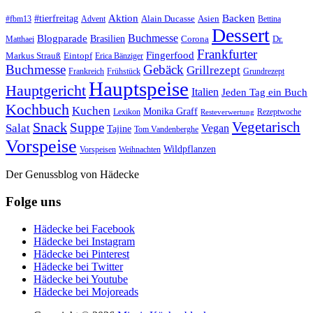
#tierfreitag
Aktion
Backen
Alain Ducasse
Asien
#fbm13
Advent
Bettina
Dessert
Buchmesse
Blogparade
Brasilien
Corona
Dr.
Matthaei
Frankfurter
Fingerfood
Markus Strauß
Eintopf
Erica Bänziger
Buchmesse
Gebäck
Grillrezept
Frankreich
Frühstück
Grundrezept
Hauptspeise
Hauptgericht
Italien
Jeden Tag ein Buch
Kochbuch
Kuchen
Monika Graff
Lexikon
Rezeptwoche
Resteverwertung
Vegetarisch
Snack
Suppe
Salat
Vegan
Tajine
Tom Vandenberghe
Vorspeise
Wildpflanzen
Vorspeisen
Weihnachten
Der Genussblog von Hädecke
Folge uns
Hädecke bei Facebook
Hädecke bei Instagram
Hädecke bei Pinterest
Hädecke bei Twitter
Hädecke bei Youtube
Hädecke bei Mojoreads