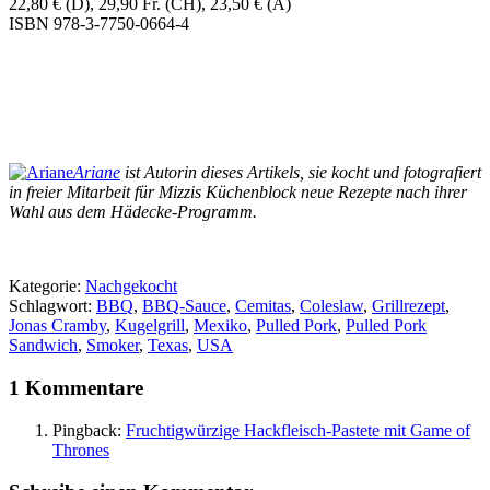
22,80 € (D), 29,90 Fr. (CH), 23,50 € (A)
ISBN 978-3-7750-0664-4
Ariane
ist Autorin dieses Artikels, sie kocht und fotografiert
in freier Mitarbeit für Mizzis Küchenblock neue Rezepte nach ihrer
Wahl aus dem Hädecke-Programm.
Kategorie:
Nachgekocht
Schlagwort:
BBQ
,
BBQ-Sauce
,
Cemitas
,
Coleslaw
,
Grillrezept
,
Jonas Cramby
,
Kugelgrill
,
Mexiko
,
Pulled Pork
,
Pulled Pork
Sandwich
,
Smoker
,
Texas
,
USA
1 Kommentare
Pingback:
Fruchtigwürzige Hackfleisch-Pastete mit Game of
Thrones