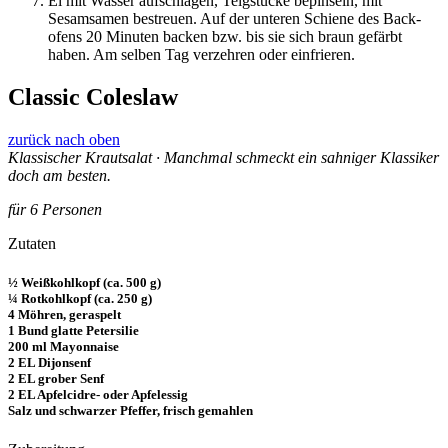
Ei mit Wasser aufschlagen, Teigstücke bepinseln, mit
Sesamsamen bestreuen. Auf der unteren Schiene des Back­
ofens 20 Minuten backen bzw. bis sie sich braun gefärbt
haben. Am selben Tag verzehren oder einfrieren.
Classic Coleslaw
zurück nach oben
Klassischer Krautsalat · Manchmal schmeckt ein sahniger Klassiker
doch am besten.
für 6 Personen
Zutaten
½ Weißkohlkopf (ca. 500 g)
¼ Rotkohlkopf (ca. 250 g)
4 Möhren, geraspelt
1 Bund glatte Petersilie
200 ml Mayonnaise
2 EL Dijonsenf
2 EL grober Senf
2 EL Apfelcidre- oder Apfelessig
Salz und schwarzer Pfeffer, frisch gemahlen