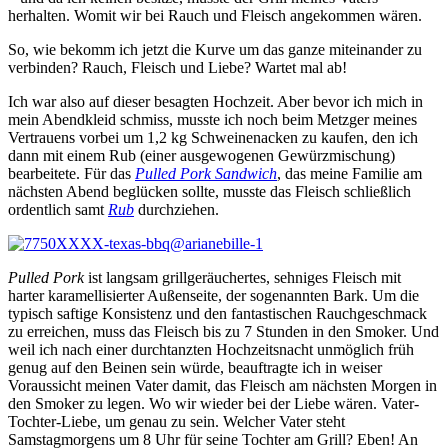
herhalten. Womit wir bei Rauch und Fleisch angekommen wären.
So, wie bekomm ich jetzt die Kurve um das ganze miteinander zu
verbinden? Rauch, Fleisch und Liebe? Wartet mal ab!
Ich war also auf dieser besagten Hochzeit. Aber bevor ich mich in
mein Abendkleid schmiss, musste ich noch beim Metzger meines
Vertrauens vorbei um 1,2 kg Schweinenacken zu kaufen, den ich
dann mit einem Rub (einer ausgewogenen Gewürzmischung)
bearbeitete. Für das
Pulled Pork Sandwich
, das meine Familie am
nächsten Abend beglücken sollte, musste das Fleisch schließlich
ordentlich samt
Rub
durchziehen.
Pulled Pork
ist langsam grillgeräuchertes, sehniges Fleisch mit
harter karamellisierter Außenseite, der sogenannten Bark. Um die
typisch saftige Konsistenz und den fantastischen Rauchgeschmack
zu erreichen, muss das Fleisch bis zu 7 Stunden in den Smoker. Und
weil ich nach einer durchtanzten Hochzeitsnacht unmöglich früh
genug auf den Beinen sein würde, beauftragte ich in weiser
Voraussicht meinen Vater damit, das Fleisch am nächsten Morgen in
den Smoker zu legen. Wo wir wieder bei der Liebe wären. Vater-
Tochter-Liebe, um genau zu sein. Welcher Vater steht
Samstagmorgens um 8 Uhr für seine Tochter am Grill? Eben! An