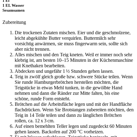
1 Ei
1 EL Wasser
Sesamsamen
Zubereitung
Die trockenen Zutaten mischen. Eier und die geschmolzene,
leicht abgekühlte Butter verquirlen. Buttermilch sehr
vorsichtig anwärmen, sie muss fingerwarm sein, sollte sich
aber nicht trennen.
Alles mischen und den Teig kneten. Weil er immer noch sehr
klebrig ist, am besten 10–15 Minuten in der Küchenmaschine
mit Knethaken bearbeiten.
Abdecken und ungefähr 1 ½ Stunden gehen lassen.
Teig in zwölf gleich große bzw. schwere Stücke teilen. Wenn
Sie runde Hamburgerbrötchen herstellen möchten, die
Teigstücke in etwas Mehl tunken, in die gewölbte Hand
nehmen und dann die Ränder zur Mitte falten, bis eine
schöne, runde Form entsteht.
Brötchen auf die Arbeitsfläche legen und mit der Handfläche
flachdrücken. Wenn Sie Brotstangen zubereiten möchten, den
Teig in 14 Teile teilen und dann zu länglichen Brötchen
rollen, ca. 12 x 3 cm.
Auf einen bemehlten Teller legen und zugedeckt 60 Minuten
gehen lassen. Backofen auf 200 °C vorheizen.