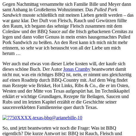
Gegen Nachmittag versammelte sich Familie Bille und Meyer dann
samt Anhang in Großelterns Wohnzimmer. Das
Pulled Pork
Sandwich
musste schließlich mit meinen Lieben geteilt werden – das
war ganz klar. Der Duft von Fleisch, Rauch und Gewürzen füllte
den Raum, ich begann das sehnige Fleisch zusammen mit dem
Coleslaw und der BBQ Sauce auf die frisch gebackenen Cemitas zu
legen und dann voller Genuss in mein erstes hausgemachtes Pulled
Pork Sandwich zu beißen. An den Rest kann ich mich nicht mehr
erinnern, so sehr war ich berauscht von all der Liebe um mich
herum …
Wer auch mal etwas von dieser Liebe kosten will, der kaufe sich
dieses schöne Buch. Der Autor
Jonas Cramby
beantwortet damit
nicht nur, was ein richtiges BBQ ist, nein, er nimmt uns gleichzeitig
auf einen Roadtrip durch BBQ-Country mit. Auf dem Weg findet
man Rezepte wie Brisket, Hot Links, Ribs & Co., die er im Osten,
Westen und der Mitte von Texas aufgespürt hat. Im Technikkapitel
erklärt er wichtige Grundlagen, Rezepte für Beilagen, Saucen und
Rubs und im letzten Kapitel erzählt er die Geschichte seiner
saucenverklebten Familienreise quer durch Texas.
So, und jetzt beantworten wir noch die Frage: Was ist BBQ
eigentlich? Die kurze Antwort ist: BBQ ist Rauch, Fleisch und