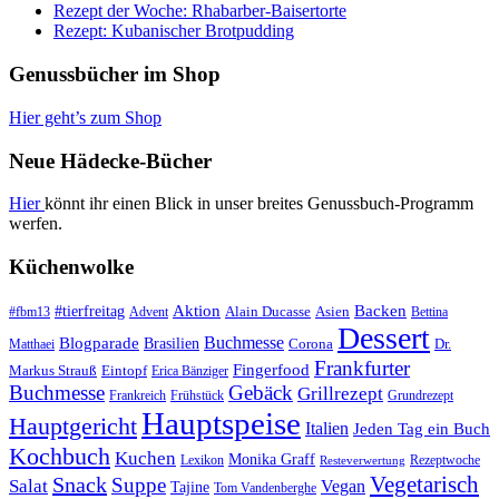
Rezept der Woche: Rhabarber-Baisertorte
Rezept: Kubanischer Brotpudding
Genussbücher im Shop
Hier geht’s zum Shop
Neue Hädecke-Bücher
Hier
könnt ihr einen Blick in unser breites Genussbuch-Programm
werfen.
Küchenwolke
#tierfreitag
Aktion
Backen
Alain Ducasse
Asien
#fbm13
Advent
Bettina
Dessert
Buchmesse
Blogparade
Brasilien
Corona
Dr.
Matthaei
Frankfurter
Fingerfood
Markus Strauß
Eintopf
Erica Bänziger
Buchmesse
Gebäck
Grillrezept
Frankreich
Frühstück
Grundrezept
Hauptspeise
Hauptgericht
Italien
Jeden Tag ein Buch
Kochbuch
Kuchen
Monika Graff
Lexikon
Rezeptwoche
Resteverwertung
Vegetarisch
Snack
Suppe
Salat
Vegan
Tajine
Tom Vandenberghe