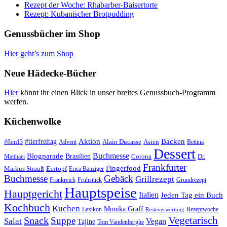
Rezept der Woche: Rhabarber-Baisertorte
Rezept: Kubanischer Brotpudding
Genussbücher im Shop
Hier geht’s zum Shop
Neue Hädecke-Bücher
Hier
könnt ihr einen Blick in unser breites Genussbuch-Programm
werfen.
Küchenwolke
#tierfreitag
Aktion
Backen
Alain Ducasse
Asien
#fbm13
Advent
Bettina
Dessert
Buchmesse
Blogparade
Brasilien
Corona
Dr.
Matthaei
Frankfurter
Fingerfood
Markus Strauß
Eintopf
Erica Bänziger
Buchmesse
Gebäck
Grillrezept
Frankreich
Frühstück
Grundrezept
Hauptspeise
Hauptgericht
Italien
Jeden Tag ein Buch
Kochbuch
Kuchen
Monika Graff
Lexikon
Rezeptwoche
Resteverwertung
Vegetarisch
Snack
Suppe
Salat
Vegan
Tajine
Tom Vandenberghe