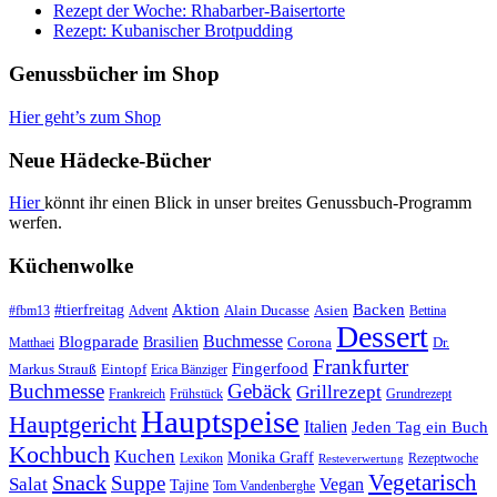
Rezept der Woche: Rhabarber-Baisertorte
Rezept: Kubanischer Brotpudding
Genussbücher im Shop
Hier geht’s zum Shop
Neue Hädecke-Bücher
Hier
könnt ihr einen Blick in unser breites Genussbuch-Programm
werfen.
Küchenwolke
#tierfreitag
Aktion
Backen
Alain Ducasse
Asien
#fbm13
Advent
Bettina
Dessert
Buchmesse
Blogparade
Brasilien
Corona
Dr.
Matthaei
Frankfurter
Fingerfood
Markus Strauß
Eintopf
Erica Bänziger
Buchmesse
Gebäck
Grillrezept
Frankreich
Frühstück
Grundrezept
Hauptspeise
Hauptgericht
Italien
Jeden Tag ein Buch
Kochbuch
Kuchen
Monika Graff
Lexikon
Rezeptwoche
Resteverwertung
Vegetarisch
Snack
Suppe
Salat
Vegan
Tajine
Tom Vandenberghe