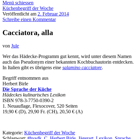
Menü schiessen
Küchenbegriff der Woche
Veröffentlicht am
2. Februar 2014
Schreibe einen Kommentar
Cacciatora, alla
von
Jule
Wer das Hädecke-Programm gut kennt, wird unter diesem Namen
auch das Pseudonym einer bekannten Kochbuchautorin entdecken.
In Italien gibt es übrigens eine
salamino cacciatore
.
Begriff entnommen aus
Herbert Birle
Die Sprache der Küche
Hädeckes kulinarisches Lexikon
ISBN 978-3-7750-0390-2
1. Neuauflage, Flexocover, 520 Seiten
19,90 € (D), 29,90 Fr. (CH), 20,50 € (A)
Kategorie:
Küchenbegriff der Woche
Schlagwort:
#hvsdk
,
C
,
Herbert Birle
,
Jägerart
,
Lexikon
,
Sprache