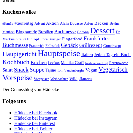
werfen.
Küchenwolke
#tierfreitag
Aktion
Backen
Alain Ducasse
Asien
#fbm13
Advent
Bettina
Dessert
Buchmesse
Blogparade
Brasilien
Corona
Dr.
Matthaei
Frankfurter
Fingerfood
Markus Strauß
Eintopf
Erica Bänziger
Buchmesse
Gebäck
Grillrezept
Frankreich
Frühstück
Grundrezept
Hauptspeise
Hauptgericht
Italien
Jeden Tag ein Buch
Kochbuch
Kuchen
Monika Graff
Lexikon
Rezeptwoche
Resteverwertung
Vegetarisch
Snack
Suppe
Salat
Vegan
Tajine
Tom Vandenberghe
Vorspeise
Wildpflanzen
Vorspeisen
Weihnachten
Der Genussblog von Hädecke
Folge uns
Hädecke bei Facebook
Hädecke bei Instagram
Hädecke bei Pinterest
Hädecke bei Twitter